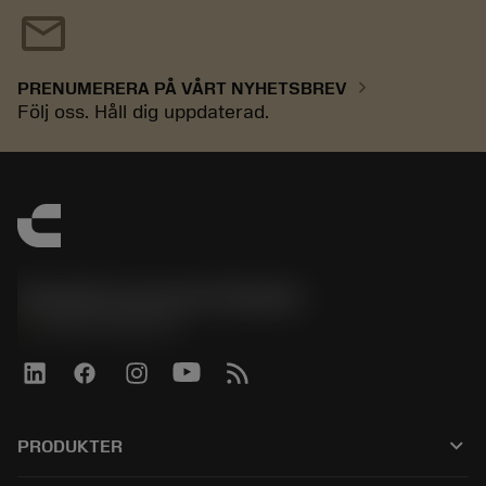
mail
chevron_right
PRENUMERERA PÅ VÅRT NYHETSBREV
Följ oss. Håll dig uppdaterad.
Sandvik Coromant Sweden
phone
+46 8 793 05 70
keyboard_arrow_down
PRODUKTER