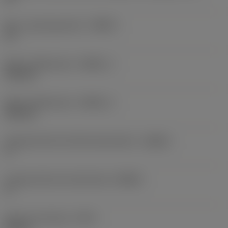
Max. rampningsvinkel
(RMPX)
27 °
Minsta håldiameter
(DMIN_1)
130 mm
Minsta håldiameter
(DMIN_2)
140 mm
Kroppsvinkel på arbetsstyckessidan
(BAWS)
0 °
Kroppsvinkel på maskinsidan
(BAMS)
0 °
Största överhäng
(OHX)