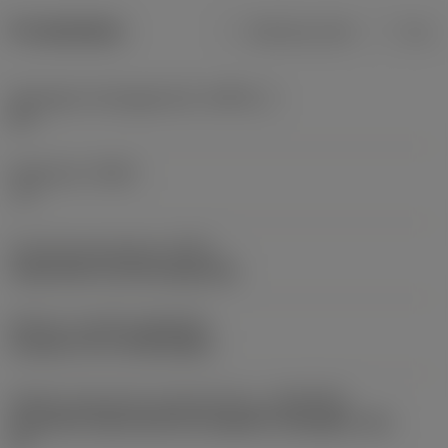
Produktdata
Metriska mått
Tum
Verktygets skäreggsvinkel
(KAPR_1)
93 °
Ställvinkel
(PSIR)
−3 °
Fastspänningstypkod
(MTP)
clamp with screw through hole
Skärtyp
(CUTINT_MASTER)
CoroTurn TR ( TR-DC1308 )
Adaptivt gränssnitt maskinriktning
(ADINTMS)
Coromant Capto (bolt and segment clamping) -size
C4