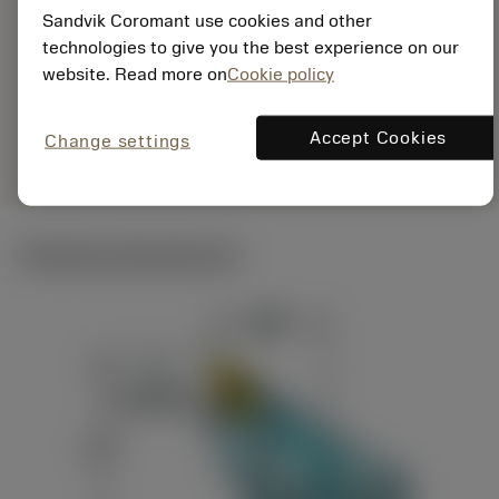
EAN:
Sandvik Coromant use cookies and other
7323227559551
technologies to give you the best experience on our
ANSI: C4-TR-D13JCL-
website. Read more on
Cookie policy
27050C1
Specifik
deployed_code
Visa 3D-modell
Accept Cookies
remove
add
Change settings
representation
shopping_cart
Lägg ti
Tekniska illustrationer