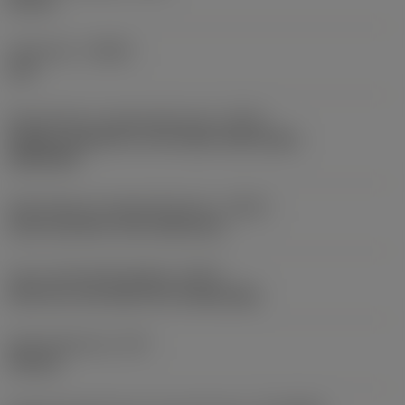
50 mm
Utförande
(HAND)
Left
Skärvätskans utloppsutförande
(CXSC)
Axially concentric or off-center with nozzle,
adjustable
Skärvätskans inloppsutförande
(CNSC)
axial concentric and radial entry
Typ av skärvätskeutgång
(CXST)
both over and under the cutting edge
Skärvätsketryck
(CP)
150 bar