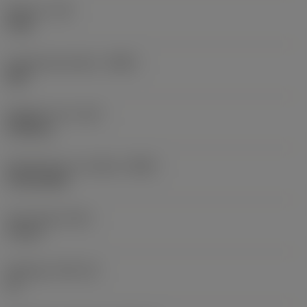
Moment
(TQ)
3 Nm
Kroppsmaterialkod
(BMC)
Stål
Objektets vikt
(WT)
0,358 kg
Identifiering av mätskär
(MIID)
TR-DC1308
Total längd
(OAL)
74 mm
Skärläge
(SSC_M)
13