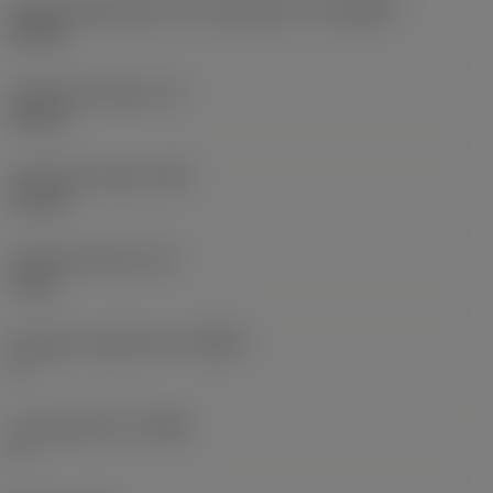
Anslutningsdiameter på maskinsidan
(DCONMS)
40 mm
Funktionell längd
(LF)
50 mm
Funktionell bredd
(WF)
27 mm
Funktionell höjd
(HF)
0 mm
Ortogonal spånvinkel
(GAMO)
0 °
Lutningsvinkel
(LAMS)
0 °