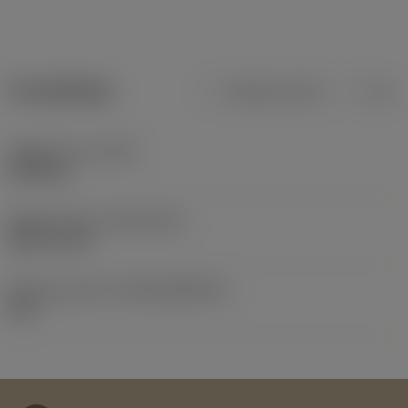
Produktdata
Metriska mått
Tum
Objektets vikt
(WT)
0,942 kg
Release date
(ValFrom20)
2001-12-03
Release pack-ID
(RELEASEPACK)
02.1