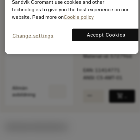
Sandvik Coromant use cookies and other
Listpris:
technologies to give you the best experience on our
9 990.00 SEK
website. Read more on
Cookie policy
På lager
Accept Cookies
Change settings
Paketkvantitet: 1
ISO: C5-AMT-01
Material-id: 5727966
EAN: 11414771
ANSI: C5-AMT-01
Allmän
remove
add
avbildning
shopping_cart
Lägg ti
Tekniska illustrationer