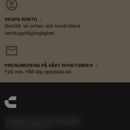
account_circle
chevron_right
SKAPA KONTO
Beställ, se priser och kontrollera
verktygstillgänglighet
mail
chevron_right
PRENUMERERA PÅ VÅRT NYHETSBREV
Följ oss. Håll dig uppdaterad.
Sandvik Coromant Sweden
phone
+46 8 793 05 70