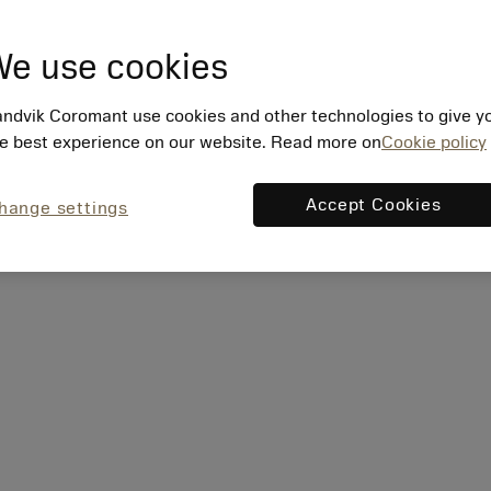
e use cookies
ndvik Coromant use cookies and other technologies to give y
e best experience on our website. Read more on
Cookie policy
Accept Cookies
hange settings