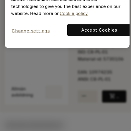
technologies to give you the best experience on our
Listpris:
website. Read more on
Cookie policy
1 125.00 SEK
På lager
Accept Cookies
Change settings
Paketkvantitet: 1
ISO: C8-PL-01
Material-id: 5730106
EAN: 10974235
ANSI: C8-PL-01
Allmän
remove
add
avbildning
shopping_cart
Lägg ti
Tekniska illustrationer