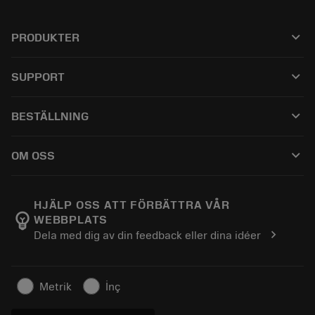
keyboard_arrow_down
PRODUKTER
すべてのツール
keyboard_arrow_down
SUPPORT
すべてのソフトウェア
カスタマーサービス
リサイクル
keyboard_arrow_down
BESTÄLLNING
販売店および専門家
再生処理
購入方法
ガイドとチュートリアル
テーラーメード
keyboard_arrow_down
OM OSS
注文
計算ツールとアプリ
サンドビック・コロマントについて
戻る
カタログおよびハンドブック
Manufacturing Wellness
注文を追跡する
HJÄLP OSS ATT FÖRBÄTTRA VÅR
emoji_objects
WEBBPLATS
経歴
見積もりを作成する
chevron_right
Dela med dig av din feedback eller dina idéer
サステナブルな事業
記事
プレス用
Metrik
İnç