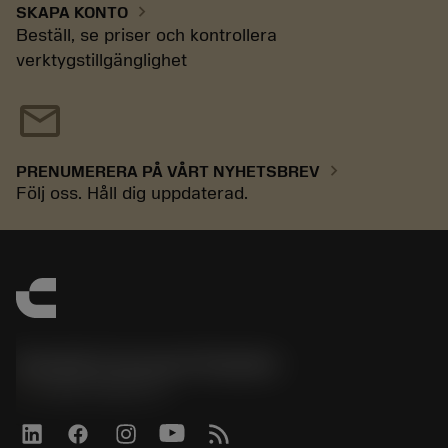
chevron_right
SKAPA KONTO
Beställ, se priser och kontrollera
verktygstillgänglighet
mail
chevron_right
PRENUMERERA PÅ VÅRT NYHETSBREV
Följ oss. Håll dig uppdaterad.
Sandvik Coromant Sweden
phone
+46 8 793 05 70