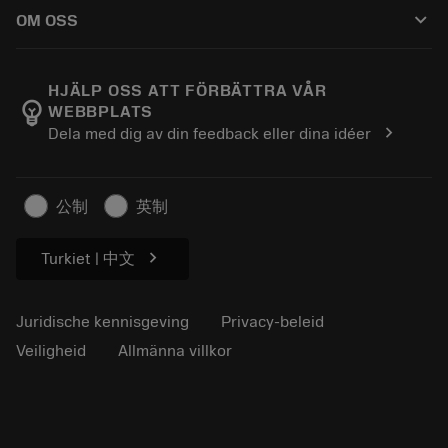
Hoe te kopen
Handleidingen en tutorials
Tailor Made
keyboard_arrow_down
OM OSS
Bestelling
Rekenmachines en apps
Over Sandvik Coromant
Retour
Catalogi en handboeken
Manufacturing wellness
Volg uw bestelling
HJÄLP OSS ATT FÖRBÄTTRA VÅR
emoji_objects
WEBBPLATS
Loopbaan
Vraag een offerte aan
chevron_right
Dela med dig av din feedback eller dina idéer
Duurzaam ondernemen
Artikelen
Voor de pers
公制
英制
chevron_right
Turkiet | 中文
Juridische kennisgeving
Privacy-beleid
Veiligheid
Allmänna villkor