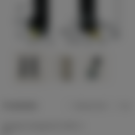
Produktdata
Metriska mått
Tum
Verktygets skäreggsvinkel
(KAPR_1)
95 °