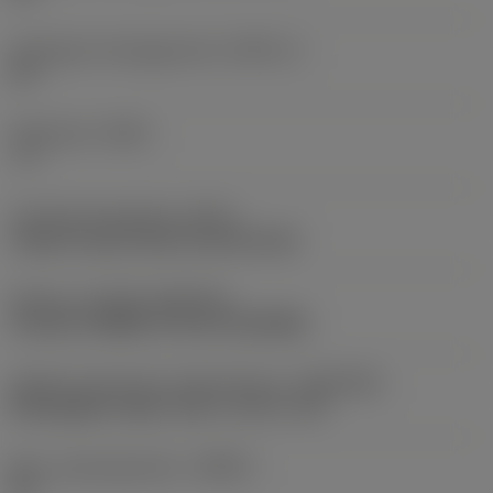
Verktygets skäreggsvinkel
(KAPR_2)
25 °
Ställvinkel
(PSIR)
−5 °
Fastspänningstypkod
(MTP)
clamp on top of insert and into hole
Skärtyp
(CUTINT_MASTER)
CoroTurn PRIME CP-B (CP-B1208D)
Adaptivt gränssnitt maskinriktning
(ADINTMS)
Rectangular shank -inch: 1 1/4 x 1 1/4
Max. rampningsvinkel
(RMPX)
23 °