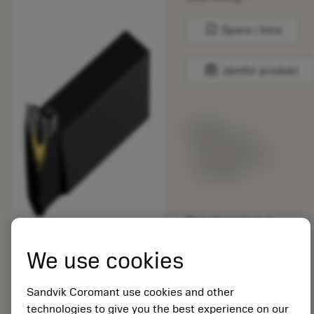
bookmark
Spara i lista
balance
Jämför produkt
Listpris:
1 955.00 SEK
Tillgänglig inom
en vecka
Paketkvantitet: 1
ISO: CP-25BR-20-12
We use cookies
Material-id: 8247029
Sandvik Coromant use cookies and other
EAN:
technologies to give you the best experience on our