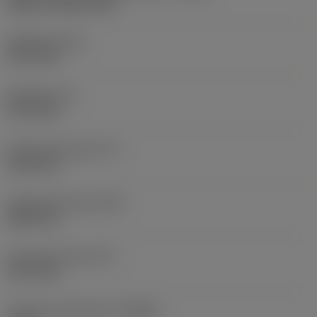
without coolant entry
Skaftbredd
(B)
31,75 mm
Skafthöjd
(H)
31,75 mm
Funktionell längd
(LF)
152,4 mm
Funktionell bredd
(WF)
38,05 mm
Funktionell höjd
(HF)
31,75 mm
Ortogonal spånvinkel
(GAMO)