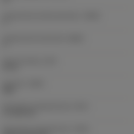
Kroppsvinkel på arbetsstyckessidan
(BAWS)
0 °
Kroppsvinkel på maskinsidan
(BAMS)
0 °
Största överhäng
(OHX)
64 mm
Utförande
(HAND)
Right
Skärvätskans utloppsutförande
(CXSC)
no coolant exit
Skärvätskans inloppsutförande
(CNSC)