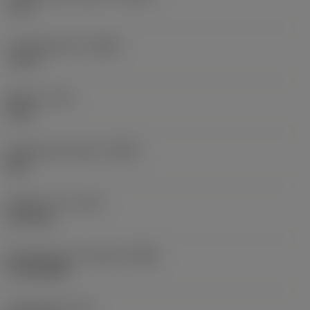
−3,9 °
Lutningsvinkel
(LAMS)
−10,3 °
Moment
(TQ)
4 Nm
Kroppsmaterialkod
(BMC)
Stål
Objektets vikt
(WT)
1,107 kg
Identifiering av mätskär
(MIID)
CP-B1208D
Total längd
(OAL)