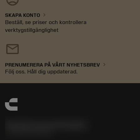
chevron_right
SKAPA KONTO
Beställ, se priser och kontrollera
verktygstillgänglighet
mail
chevron_right
PRENUMERERA PÅ VÅRT NYHETSBREV
Följ oss. Håll dig uppdaterad.
Sandvik Coromant Sweden
phone
+46 8 793 05 70