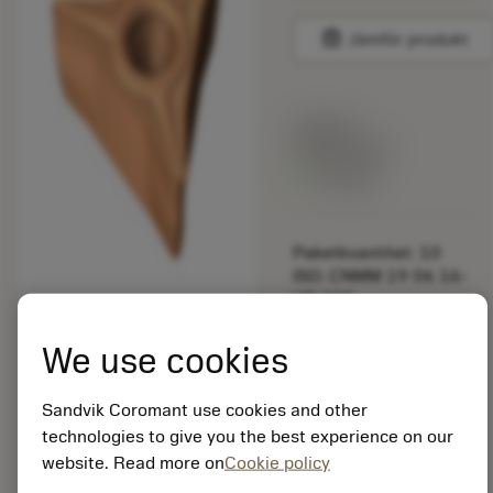
balance
Jämför produkt
Listpris:
349.00 SEK
På lager
Paketkvantitet: 10
ISO: CNMM 19 06 16-
HR 235
Material-id: 5725824
We use cookies
EAN: 10621144
ANSI: CP-A1108-L5
Sandvik Coromant use cookies and other
1115
technologies to give you the best experience on our
Allmän
website. Read more on
Cookie policy
deployed_code
Visa 3D-modell
remove
add
avbildning
shopping_cart
Lägg ti