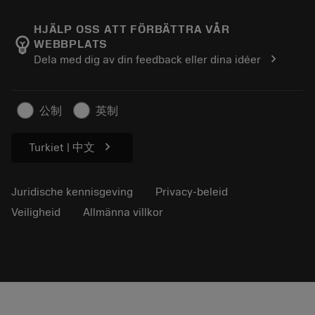
Over Sandvik Coromant
Retour
Catalogi en handboeken
Manufacturing wellness
Volg uw bestelling
HJÄLP OSS ATT FÖRBÄTTRA VÅR
emoji_objects
WEBBPLATS
Loopbaan
Vraag een offerte aan
chevron_right
Dela med dig av din feedback eller dina idéer
Duurzaam ondernemen
Artikelen
Voor de pers
公制
英制
chevron_right
Turkiet | 中文
Juridische kennisgeving
Privacy-beleid
Veiligheid
Allmänna villkor