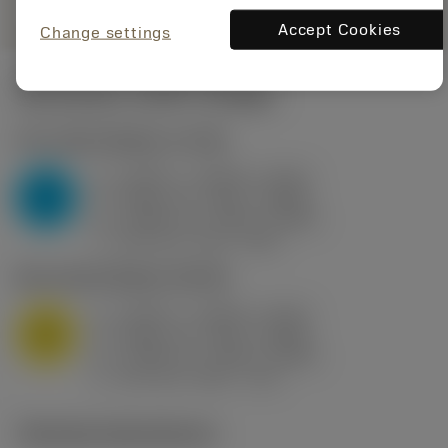
Accept Cookies
Change settings
Startvärden
(KAPR
95 deg
)
P2.1.Z.AN
,
Hårdhet: 175 HB
a
0.394 in (0.094 - 0.512)
p
P
f
0.032 in/r (0.02 - 0.043)
n
h
0.032 in/r (0.02 - 0.043)
ex
v
250 sfm (315 - 205)
c
M1.0.Z.AQ
,
Hårdhet: 200 HB
a
0.394 in (0.094 - 0.512)
p
M
f
0.032 in/r (0.02 - 0.043)
n
h
0.032 in/r (0.02 - 0.043)
ex
v
215 sfm (295 - 170)
c
Tekniska illustrationer