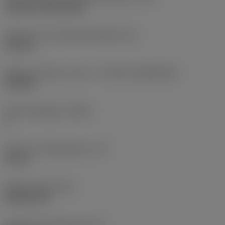
Cylindrical fixing hole
Diameter hos fastspänningshål
(D1)
0,312 in
Skärets storlek och form
(CUTINT_SIZESHAPE)
CN1906
Antal skäreggar
(CEDC)
2
Inskriven cirkeldiameter
(IC)
0,75 in
Skärformskod
(SC)
Rhombic 80