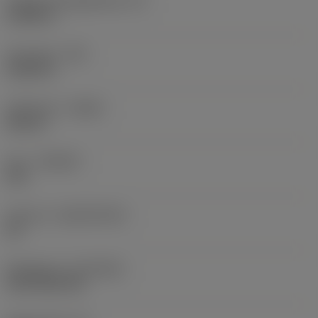
Faktisk skäreggslängd
(LE)
0,6986 in
Hörnradie
(RE)
0,0625 in
Utförande
(HAND)
Neutral
Sort
(GRADE)
235
Substrat
(SUBSTRATE)
HC
Beläggning
(COATING)
CVD TiCN+TiN