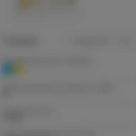
Produktdata
Metriska mått
Tum
Materialklassificering nivå 1
(TMC1ISO)
P
M
Beteckning på tillverkare av spånbrytare
(CBMD)
HR
Operationstyp
(CTPT)
roughing
Kod för skärmonteringsstil (metrisk)
(IFS)