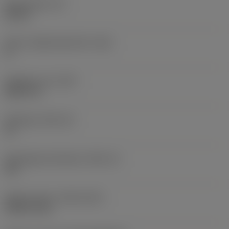
Skärtjocklek
(S)
0,25 in
Större släppningsvinkel
(AN)
0 °
Objektets vikt
(WT)
0,0577 lb
Skärläge
(SSC_M)
19
Skärlägesstorlekskod
(SSC_N)
3/4
Release date
(ValFrom20)
1992-11-02