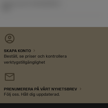
Release pack-ID
(RELEASEPACK)
92.3
account_circle
chevron_right
SKAPA KONTO
Beställ, se priser och kontrollera
verktygstillgänglighet
mail
chevron_right
PRENUMERERA PÅ VÅRT NYHETSBREV
Följ oss. Håll dig uppdaterad.