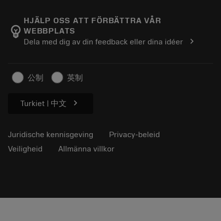
Over Sandvik Coromant
Retour
Catalogi en handboeken
Manufacturing wellness
Volg uw bestelling
HJÄLP OSS ATT FÖRBÄTTRA VÅR
emoji_objects
WEBBPLATS
Loopbaan
Vraag een offerte aan
chevron_right
Dela med dig av din feedback eller dina idéer
Duurzaam ondernemen
Artikelen
Voor de pers
公制
英制
chevron_right
Turkiet | 中文
Juridische kennisgeving
Privacy-beleid
Veiligheid
Allmänna villkor