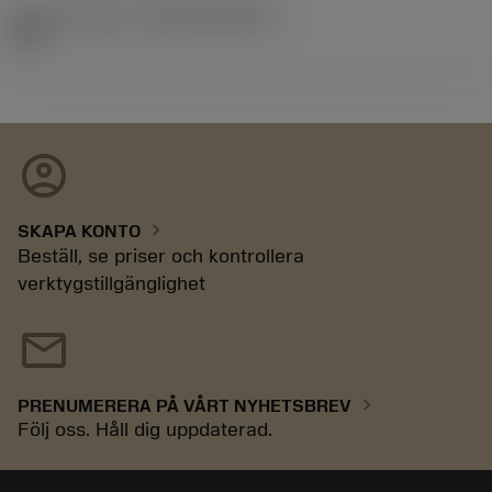
Release pack-ID
(RELEASEPACK)
92.3
account_circle
chevron_right
SKAPA KONTO
Beställ, se priser och kontrollera
verktygstillgänglighet
mail
chevron_right
PRENUMERERA PÅ VÅRT NYHETSBREV
Följ oss. Håll dig uppdaterad.