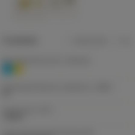
Produktdata
Metriska mått
Tum
Materialklassificering nivå 1
(TMC1ISO)
P
M
Beteckning på tillverkare av spånbrytare
(CBMD)
HR
Operationstyp
(CTPT)
roughing
Kod för skärmonteringsstil (metrisk)
(IFS)