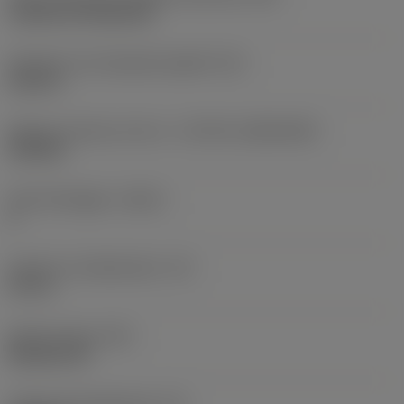
Cylindrical fixing hole
Diameter hos fastspänningshål
(D1)
0,312 in
Skärets storlek och form
(CUTINT_SIZESHAPE)
CN1906
Antal skäreggar
(CEDC)
2
Inskriven cirkeldiameter
(IC)
0,75 in
Skärformskod
(SC)
Rhombic 80