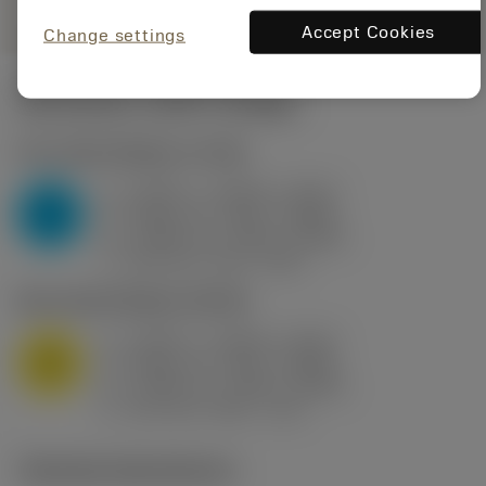
Accept Cookies
Change settings
Startvärden
(KAPR
95 deg
)
P2.1.Z.AN
,
Hårdhet: 175 HB
a
0.394 in (0.094 - 0.512)
p
P
f
0.032 in/r (0.02 - 0.043)
n
h
0.032 in/r (0.02 - 0.043)
ex
v
250 sfm (315 - 205)
c
M1.0.Z.AQ
,
Hårdhet: 200 HB
a
0.394 in (0.094 - 0.512)
p
M
f
0.032 in/r (0.02 - 0.043)
n
h
0.032 in/r (0.02 - 0.043)
ex
v
215 sfm (295 - 170)
c
Tekniska illustrationer