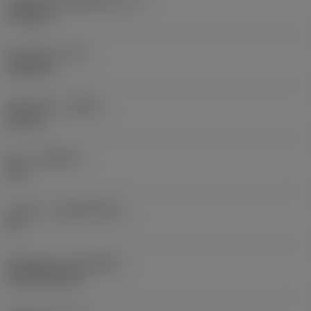
Faktisk skäreggslängd
(LE)
0,6986 in
Hörnradie
(RE)
0,0625 in
Utförande
(HAND)
Neutral
Sort
(GRADE)
235
Substrat
(SUBSTRATE)
HC
Beläggning
(COATING)
CVD TiCN+TiN