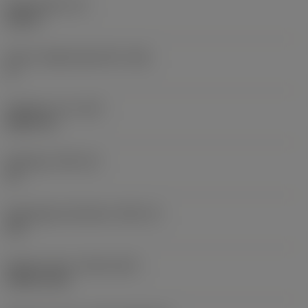
Skärtjocklek
(S)
0,25 in
Större släppningsvinkel
(AN)
0 °
Objektets vikt
(WT)
0,0577 lb
Skärläge
(SSC_M)
19
Skärlägesstorlekskod
(SSC_N)
3/4
Release date
(ValFrom20)
1992-11-02