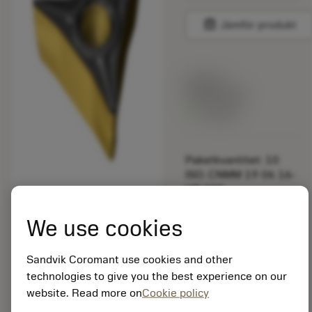
balance
Jämför produkt
Listpris:
349.00 SEK
På lager
Paketkvantitet: 10
ISO: CNMM 19 06 16-
HR 235
Material-id: 5725824
We use cookies
EAN: 10621144
ANSI: CP-A1108-L5
Sandvik Coromant use cookies and other
4415
technologies to give you the best experience on our
Allmän
website. Read more on
Cookie policy
deployed_code
Visa 3D-modell
remove
add
avbildning
shopping_cart
Lägg ti