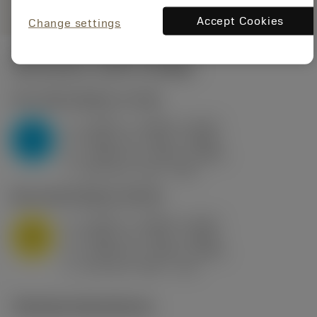
Accept Cookies
Change settings
Startvärden
(KAPR
95 deg
)
P2.1.Z.AN
,
Hårdhet: 175 HB
a
0.394 in (0.094 - 0.512)
p
P
f
0.032 in/r (0.02 - 0.043)
n
h
0.032 in/r (0.02 - 0.043)
ex
v
250 sfm (315 - 205)
c
M1.0.Z.AQ
,
Hårdhet: 200 HB
a
0.394 in (0.094 - 0.512)
p
M
f
0.032 in/r (0.02 - 0.043)
n
h
0.032 in/r (0.02 - 0.043)
ex
v
215 sfm (295 - 170)
c
Tekniska illustrationer