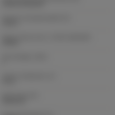
Cylindrical fixing hole
Diameter hos fastspänningshål
(D1)
0,312 in
Skärets storlek och form
(CUTINT_SIZESHAPE)
CN1906
Antal skäreggar
(CEDC)
2
Inskriven cirkeldiameter
(IC)
0,75 in
Skärformskod
(SC)
Rhombic 80