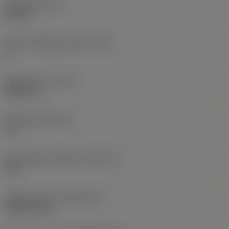
Skärtjocklek
(S)
0,25 in
Större släppningsvinkel
(AN)
0 °
Objektets vikt
(WT)
0,0577 lb
Skärläge
(SSC_M)
19
Skärlägesstorlekskod
(SSC_N)
3/4
Release date
(ValFrom20)
1992-11-02