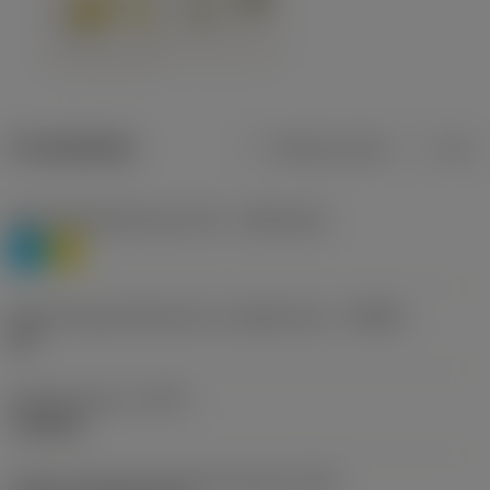
Produktdata
Metriska mått
Tum
Materialklassificering nivå 1
(TMC1ISO)
P
M
Beteckning på tillverkare av spånbrytare
(CBMD)
HR
Operationstyp
(CTPT)
roughing
Kod för skärmonteringsstil (metrisk)
(IFS)