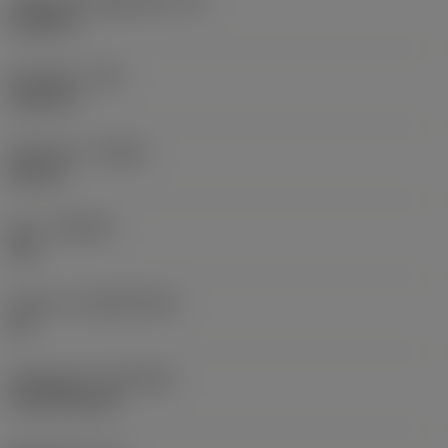
Faktisk skäreggslängd
(LE)
0,6986 in
Hörnradie
(RE)
0,0625 in
Utförande
(HAND)
Neutral
Sort
(GRADE)
235
Substrat
(SUBSTRATE)
HC
Beläggning
(COATING)
CVD TiCN+TiN