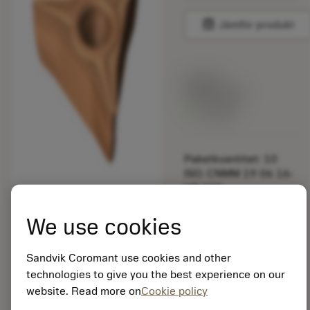
balance
Jämför produkt
Listpris:
349.00 SEK
På lager
Paketkvantitet: 10
ISO: CNMM 19 06 16-
HR 235
Material-id: 5725824
We use cookies
EAN: 10621144
ANSI: CP-A1108-L5W
Sandvik Coromant use cookies and other
1115
technologies to give you the best experience on our
Allmän
website. Read more on
Cookie policy
deployed_code
Visa 3D-modell
remove
add
avbildning
shopping_cart
Lägg ti