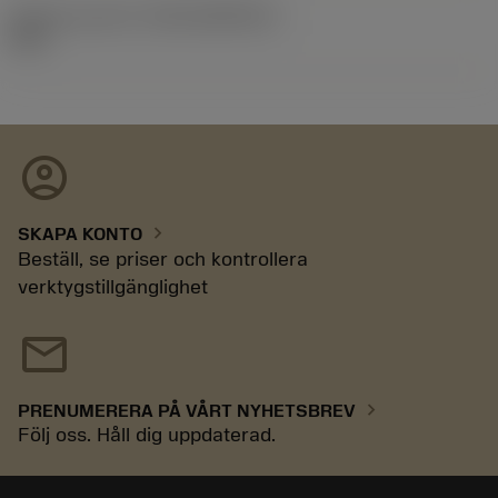
Release pack-ID
(RELEASEPACK)
92.3
account_circle
chevron_right
SKAPA KONTO
Beställ, se priser och kontrollera
verktygstillgänglighet
mail
chevron_right
PRENUMERERA PÅ VÅRT NYHETSBREV
Följ oss. Håll dig uppdaterad.