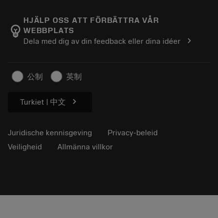
Over Sandvik Coromant
Retour
Catalogi en handboeken
Manufacturing wellness
Volg uw bestelling
HJÄLP OSS ATT FÖRBÄTTRA VÅR
emoji_objects
WEBBPLATS
Loopbaan
Vraag een offerte aan
chevron_right
Dela med dig av din feedback eller dina idéer
Duurzaam ondernemen
Artikelen
Voor de pers
公制
英制
chevron_right
Turkiet | 中文
Juridische kennisgeving
Privacy-beleid
Veiligheid
Allmänna villkor