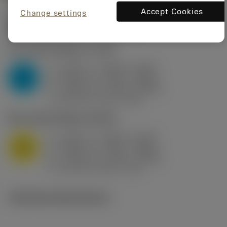
Accept Cookies
Change settings
Startvärden
(KAPR
95 deg
)
P2.1.Z.AN
,
Hårdhet: 175 HB
a
0.394 in (0.094 - 0.512)
p
P
f
0.032 in/r (0.02 - 0.043)
n
h
0.032 in/r (0.02 - 0.043)
ex
v
250 sfm (315 - 205)
c
M1.0.Z.AQ
,
Hårdhet: 200 HB
a
0.394 in (0.094 - 0.512)
p
M
f
0.032 in/r (0.02 - 0.043)
n
h
0.032 in/r (0.02 - 0.043)
ex
v
215 sfm (295 - 170)
c
Tekniska illustrationer