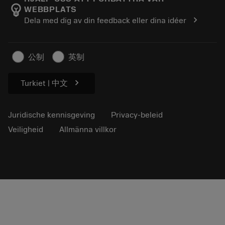
emoji_objects
WEBBPLATS
Loopbaan
Vraag een offerte aan
chevron_right
Dela med dig av din feedback eller dina idéer
Duurzaam ondernemen
Artikelen
Voor de pers
公制
英制
chevron_right
Turkiet | 中文
Juridische kennisgeving
Privacy-beleid
Veiligheid
Allmänna villkor