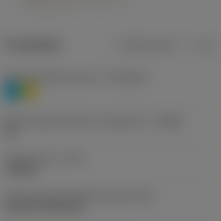
Produktdata
Metriska mått
Tum
Materialklassificering nivå 1
(TMC1ISO)
P
M
Beteckning på tillverkare av spånbrytare
(CBMD)
HR
Operationstyp
(CTPT)
roughing
Kod för skärmonteringsstil (metrisk)
(IFS)
Cylindrical fixing hole