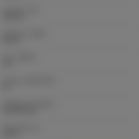
Hörnradie
(RE)
0,0625 in
Utförande
(HAND)
Neutral
Sort
(GRADE)
235
Substrat
(SUBSTRATE)
HC
Beläggning
(COATING)
CVD TiCN+TiN
Skärtjocklek
(S)
0,25 in