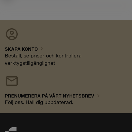
account_circle
chevron_right
SKAPA KONTO
Beställ, se priser och kontrollera
verktygstillgänglighet
mail
chevron_right
PRENUMERERA PÅ VÅRT NYHETSBREV
Följ oss. Håll dig uppdaterad.