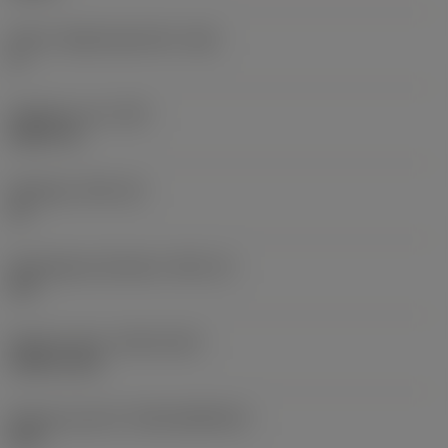
Större släppningsvinkel
(AN)
0 °
Objektets vikt
(WT)
0,0577 lb
Skärläge
(SSC_M)
19
Skärlägesstorlekskod
(SSC_N)
3/4
Release date
(ValFrom20)
1992-11-02
Release pack-ID
(RELEASEPACK)
92.3