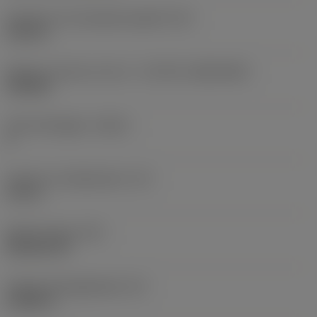
Diameter hos fastspänningshål
(D1)
0,312 in
Skärets storlek och form
(CUTINT_SIZESHAPE)
CN1906
Antal skäreggar
(CEDC)
2
Inskriven cirkeldiameter
(IC)
0,75 in
Skärformskod
(SC)
Rhombic 80
Faktisk skäreggslängd
(LE)
0,6986 in