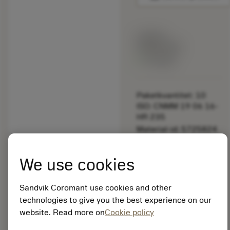
Listpris:
349.00 SEK
På lager
Paketkvantitet: 10
ISO: CNMM 19 06 16-
HR 235
Material-id: 5725824
EAN: 10621144
We use cookies
ANSI: CP-B1108-H3
S205
Sandvik Coromant use cookies and other
Allmän
deployed_code
Visa 3D-modell
technologies to give you the best experience on our
remove
add
avbildning
shopping_cart
Lägg ti
website. Read more on
Cookie policy