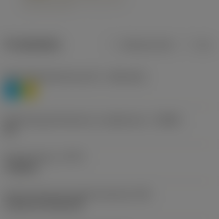
Produktdata
Metriska mått
Tum
Materialklassificering nivå 1
(TMC1ISO)
P
M
Beteckning på tillverkare av spånbrytare
(CBMD)
HR
Operationstyp
(CTPT)
roughing
Kod för skärmonteringsstil (metrisk)
(IFS)
Cylindrical fixing hole