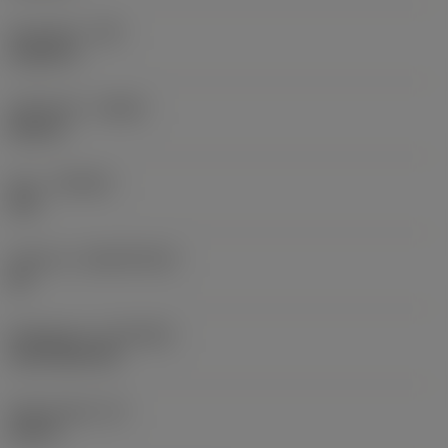
Hörnradie
(RE)
0,0625 in
Utförande
(HAND)
Neutral
Sort
(GRADE)
235
Substrat
(SUBSTRATE)
HC
Beläggning
(COATING)
CVD TiCN+TiN
Skärtjocklek
(S)
0,25 in