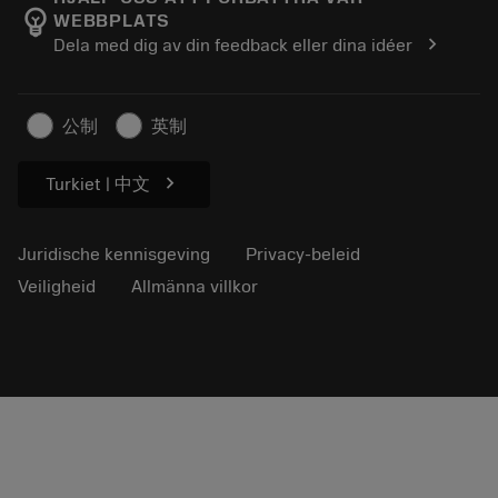
emoji_objects
WEBBPLATS
Loopbaan
Vraag een offerte aan
chevron_right
Dela med dig av din feedback eller dina idéer
Duurzaam ondernemen
Artikelen
Voor de pers
公制
英制
chevron_right
Turkiet | 中文
Juridische kennisgeving
Privacy-beleid
Veiligheid
Allmänna villkor