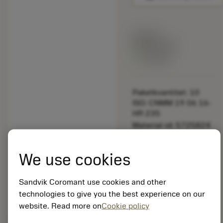
Listpris:
349.00 SEK
På lager
Paketkvantitet: 10
ISO: CNMM 19 06 16-
HR 235
Material-id: 5725824
EAN: 10621144
We use cookies
ANSI: CP-B1108-L4W
4425
Sandvik Coromant use cookies and other
Allmän
deployed_code
Visa 3D-modell
technologies to give you the best experience on our
remove
add
avbildning
shopping_cart
Lägg ti
website. Read more on
Cookie policy