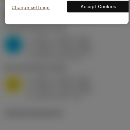
Accept Cookies
Change settings
Startvärden
(KAPR
95 deg
)
P2.1.Z.AN
,
Hårdhet: 175 HB
a
0.394 in (0.094 - 0.512)
p
P
f
0.032 in/r (0.02 - 0.043)
n
h
0.032 in/r (0.02 - 0.043)
ex
v
250 sfm (315 - 205)
c
M1.0.Z.AQ
,
Hårdhet: 200 HB
a
0.394 in (0.094 - 0.512)
p
M
f
0.032 in/r (0.02 - 0.043)
n
h
0.032 in/r (0.02 - 0.043)
ex
v
215 sfm (295 - 170)
c
Tekniska illustrationer