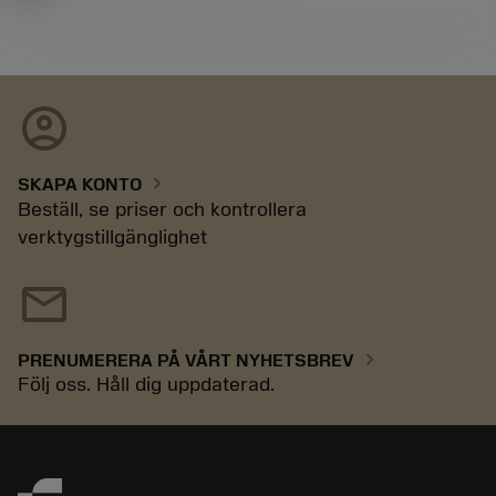
account_circle
chevron_right
SKAPA KONTO
Beställ, se priser och kontrollera
verktygstillgänglighet
mail
chevron_right
PRENUMERERA PÅ VÅRT NYHETSBREV
Följ oss. Håll dig uppdaterad.