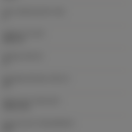
Större släppningsvinkel
(AN)
0 °
Objektets vikt
(WT)
0,0577 lb
Skärläge
(SSC_M)
19
Skärlägesstorlekskod
(SSC_N)
3/4
Release date
(ValFrom20)
1992-11-02
Release pack-ID
(RELEASEPACK)
92.3