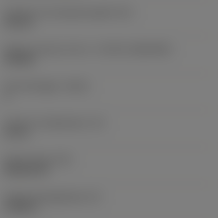
Diameter hos fastspänningshål
(D1)
0,312 in
Skärets storlek och form
(CUTINT_SIZESHAPE)
CN1906
Antal skäreggar
(CEDC)
2
Inskriven cirkeldiameter
(IC)
0,75 in
Skärformskod
(SC)
Rhombic 80
Faktisk skäreggslängd
(LE)
0,6986 in