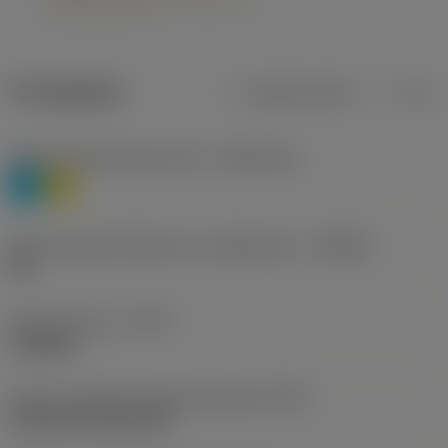
Produktdata
Metriska mått
Tum
Materialklassificering nivå 1
(TMC1ISO)
P
M
Beteckning på tillverkare av spånbrytare
(CBMD)
HR
Operationstyp
(CTPT)
roughing
Kod för skärmonteringsstil (metrisk)
(IFS)
Cylindrical fixing hole