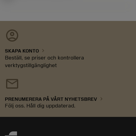
account_circle
chevron_right
SKAPA KONTO
Beställ, se priser och kontrollera
verktygstillgänglighet
mail
chevron_right
PRENUMERERA PÅ VÅRT NYHETSBREV
Följ oss. Håll dig uppdaterad.