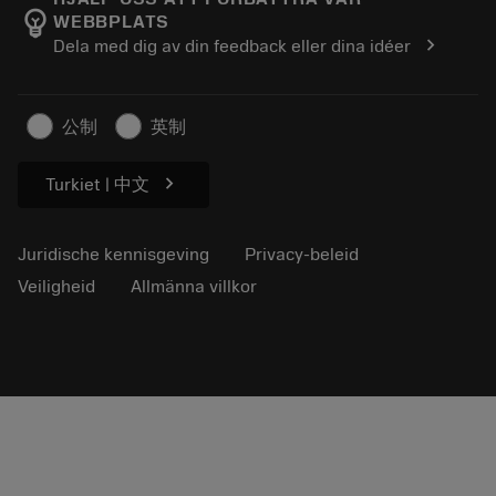
emoji_objects
WEBBPLATS
Loopbaan
Vraag een offerte aan
chevron_right
Dela med dig av din feedback eller dina idéer
Duurzaam ondernemen
Artikelen
Voor de pers
公制
英制
chevron_right
Turkiet | 中文
Juridische kennisgeving
Privacy-beleid
Veiligheid
Allmänna villkor