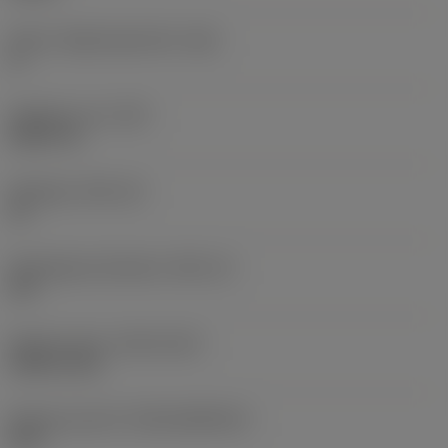
Större släppningsvinkel
(AN)
0 °
Objektets vikt
(WT)
0,0577 lb
Skärläge
(SSC_M)
19
Skärlägesstorlekskod
(SSC_N)
3/4
Release date
(ValFrom20)
1992-11-02
Release pack-ID
(RELEASEPACK)
92.3