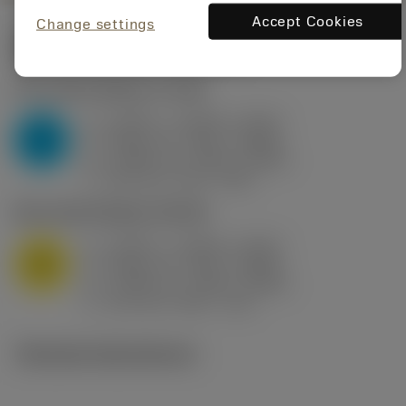
Accept Cookies
Change settings
Startvärden
(KAPR
95 deg
)
P2.1.Z.AN
,
Hårdhet: 175 HB
a
0.394 in (0.094 - 0.512)
p
P
f
0.032 in/r (0.02 - 0.043)
n
h
0.032 in/r (0.02 - 0.043)
ex
v
250 sfm (315 - 205)
c
M1.0.Z.AQ
,
Hårdhet: 200 HB
a
0.394 in (0.094 - 0.512)
p
M
f
0.032 in/r (0.02 - 0.043)
n
h
0.032 in/r (0.02 - 0.043)
ex
v
215 sfm (295 - 170)
c
Tekniska illustrationer