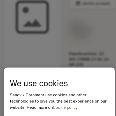
balance
Jämför produkt
Listpris:
349.00 SEK
På lager
Paketkvantitet: 10
ISO: CNMM 19 06 16-
HR 235
Material-id: 5725824
We use cookies
EAN: 10621144
ANSI: CS-100-086
Sandvik Coromant use cookies and other
Allmän
deployed_code
Visa 3D-modell
technologies to give you the best experience on our
remove
add
avbildning
shopping_cart
Lägg ti
website. Read more on
Cookie policy