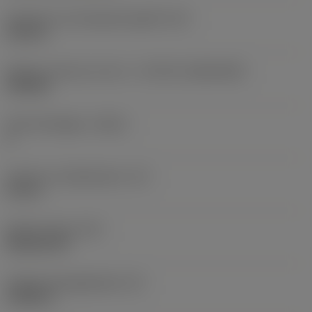
Diameter hos fastspänningshål
(D1)
0,312 in
Skärets storlek och form
(CUTINT_SIZESHAPE)
CN1906
Antal skäreggar
(CEDC)
2
Inskriven cirkeldiameter
(IC)
0,75 in
Skärformskod
(SC)
Rhombic 80
Faktisk skäreggslängd
(LE)
0,6986 in