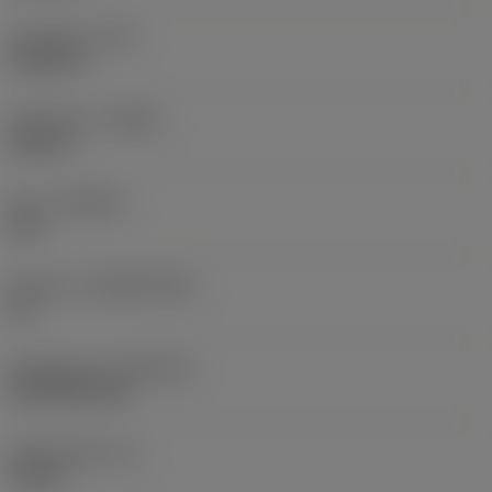
Hörnradie
(RE)
0,0625 in
Utförande
(HAND)
Neutral
Sort
(GRADE)
235
Substrat
(SUBSTRATE)
HC
Beläggning
(COATING)
CVD TiCN+TiN
Skärtjocklek
(S)
0,25 in