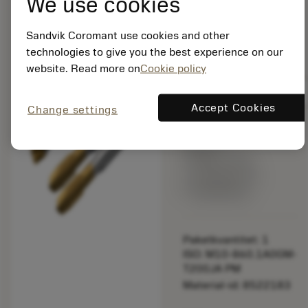
We use cookies
borrgängtappar
chevron_right
(metrisk)
Sandvik Coromant use cookies and other
bookmark
Spara i lista
technologies to give you the best experience on our
website. Read more on
Cookie policy
balance
Jämför produkt
Accept Cookies
Change settings
Listpris:
4 855.00 SEK
Tillverkas vid
beställning
Paketkvantitet: 1
ISO: M10-860.1A0GM-
T200JA PM
Material-id: 8522183