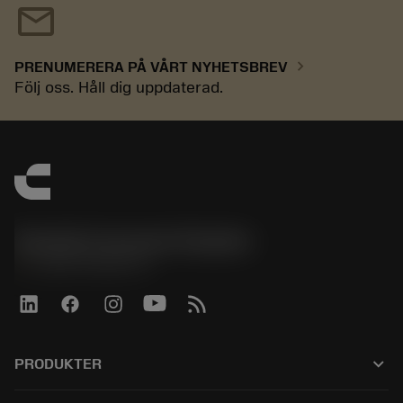
mail
chevron_right
PRENUMERERA PÅ VÅRT NYHETSBREV
Följ oss. Håll dig uppdaterad.
Sandvik Coromant Sweden
phone
+46 8 793 05 70
keyboard_arrow_down
PRODUKTER
Alla produkter