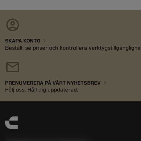
account_circle
chevron_right
SKAPA KONTO
Beställ, se priser och kontrollera verktygstillgänglighe
mail
chevron_right
PRENUMERERA PÅ VÅRT NYHETSBREV
Följ oss. Håll dig uppdaterad.