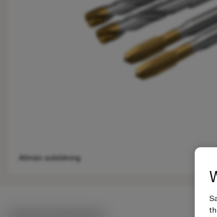
Allmän avbildning
W
Sa
th
Tekniska illustrationer