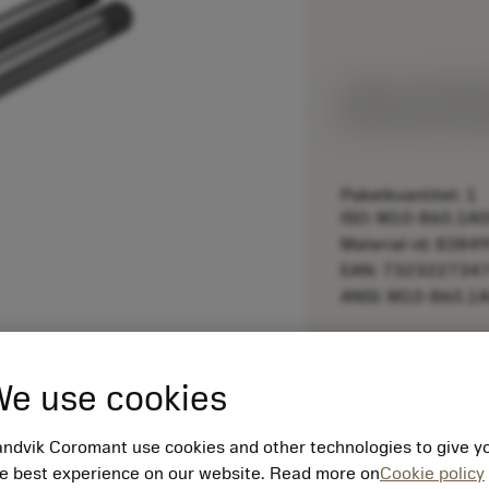
Listpris:
5 050.00
Tillverkas vid be
Paketkvantitet: 1
ISO: M10-860.1
Material-id: 8384
EAN: 732322734
ANSI: M10-860.
remove
e use cookies
ndvik Coromant use cookies and other technologies to give y
e best experience on our website. Read more on
Cookie policy