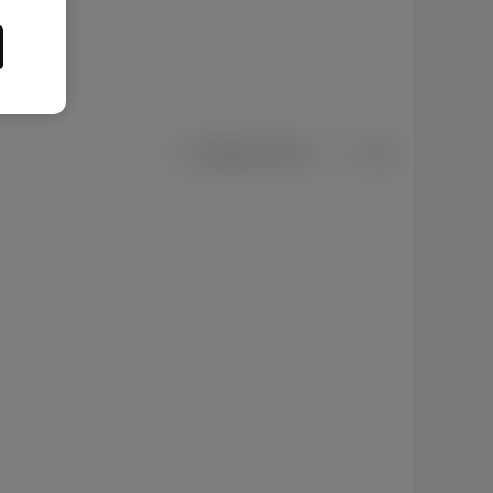
Metriska mått
Tum