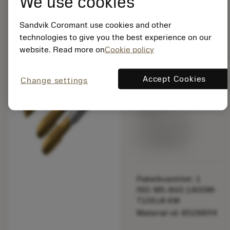
We use cookies
borrgängtappar
chevron_right
(metrisk)
Sandvik Coromant use cookies and other
bookmark
technologies to give you the best experience on our
Spara i lista
website. Read more on
Cookie policy
balance
Jämför produkt
Accept Cookies
Change settings
Listpris:
2 965.00 SEK
Tillverkas vid
beställning
Paketkvantitet: 1
ISO: M5-860.1A0GM-
T100JA KM
Material-id: 8528894