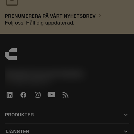
mail
chevron_right
PRENUMERERA PÅ VÅRT NYHETSBREV
Följ oss. Håll dig uppdaterad.
Sandvik Coromant Sweden
phone
+46 8 793 05 70
keyboard_arrow_down
PRODUKTER
Tous les produits
keyboard_arrow_down
TJÄNSTER