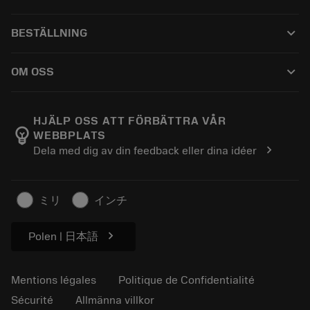
CoroPlus® Tool Guide
Recyclage
Tool Assembly
keyboard_arrow_down
BESTÄLLNING
Réaffûtage
Tailor Made
Comment acheter
Savoir-faire
Catalogues
keyboard_arrow_down
OM OSS
Commandez
E-learning
Carrière
Retourner
Manifestations et formations
À propos de Sandvik Coromant
Suivez votre commande
Tool ID
HJÄLP OSS ATT FÖRBÄTTRA VÅR
emoji_objects
WEBBPLATS
Trouvez-nous
FAQ
chevron_right
Dela med dig av din feedback eller dina idéer
Pour la presse
Contactez-nous
Informations en matière de sécurité
Durabilité
ミリ
インチ
chevron_right
Polen | 日本語
Mentions légales
Politique de Confidentialité
Sécurité
Allmänna villkor