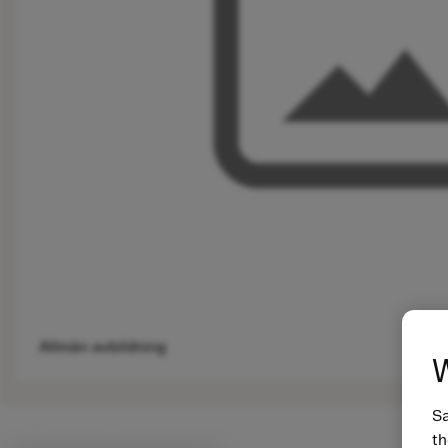
Allmän avbildning
W
Sa
th