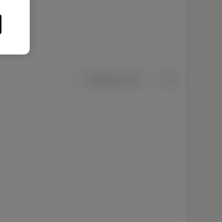
Metriska mått
Tum