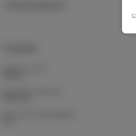
Tekniska illustrationer
C
Produktdata
Objektets vikt
(WT)
0,064 kg
Release date
(ValFrom20)
2021-06-02
Release pack-ID
(RELEASEPACK)
21.2