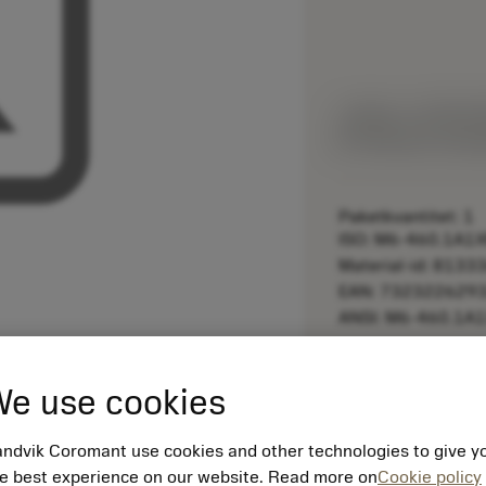
Listpris:
1 690.00
Tillverkas vid be
Paketkvantitet: 1
ISO: M6-460.1A
Material-id: 8133
EAN: 732322629
ANSI: M6-460.1
remove
e use cookies
ndvik Coromant use cookies and other technologies to give y
e best experience on our website. Read more on
Cookie policy