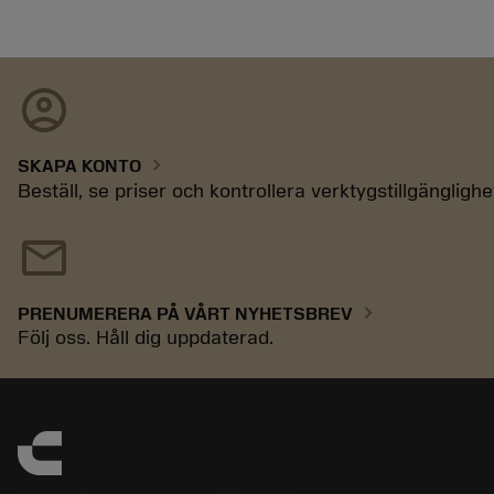
account_circle
chevron_right
SKAPA KONTO
Beställ, se priser och kontrollera verktygstillgänglighe
mail
chevron_right
PRENUMERERA PÅ VÅRT NYHETSBREV
Följ oss. Håll dig uppdaterad.