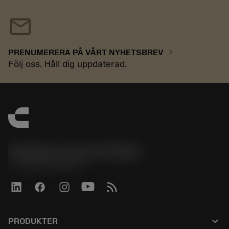
mail
chevron_right
PRENUMERERA PÅ VÅRT NYHETSBREV
Följ oss. Håll dig uppdaterad.
Sandvik Coromant Sweden
phone
+46 8 793 05 70
keyboard_arrow_down
PRODUKTER