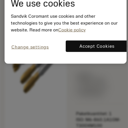
We use cookies
Optimerad sats med
borrgängtappar
Sandvik Coromant use cookies and other
chevron_right
(metrisk)
technologies to give you the best experience on our
website. Read more on
Cookie policy
bookmark
Spara i lista
Accept Cookies
Change settings
balance
Jämför produkt
Listpris:
2 280.00 SEK
Tillverkas vid
beställning
Paketkvantitet: 1
ISO: M6-860.1A1GM-
T300XM100