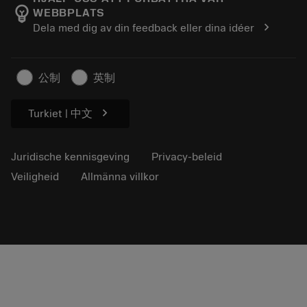
emoji_objects
WEBBPLATS
Loopbaan
Vraag een offerte aan
chevron_right
Dela med dig av din feedback eller dina idéer
Duurzaam ondernemen
Artikelen
Voor de pers
公制
英制
chevron_right
Turkiet | 中文
Juridische kennisgeving
Privacy-beleid
Veiligheid
Allmänna villkor