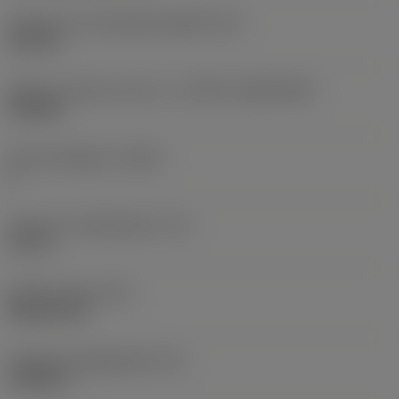
Diameter hos fastspänningshål
(D1)
0,312 in
Skärets storlek och form
(CUTINT_SIZESHAPE)
CN1906
Antal skäreggar
(CEDC)
2
Inskriven cirkeldiameter
(IC)
0,75 in
Skärformskod
(SC)
Rhombic 80
Faktisk skäreggslängd
(LE)
0,6986 in