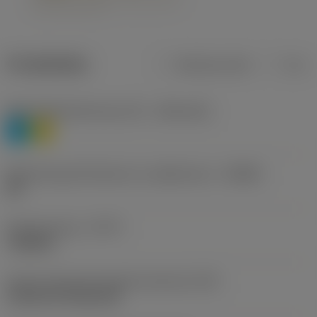
Produktdata
Metriska mått
Tum
Materialklassificering nivå 1
(TMC1ISO)
P
M
Beteckning på tillverkare av spånbrytare
(CBMD)
HR
Operationstyp
(CTPT)
roughing
Kod för skärmonteringsstil (metrisk)
(IFS)
Cylindrical fixing hole