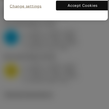
Accept Cookies
Change settings
Startvärden
(KAPR
95 deg
)
P2.1.Z.AN
,
Hårdhet: 175 HB
a
0.394 in (0.094 - 0.512)
p
P
f
0.032 in/r (0.02 - 0.043)
n
h
0.032 in/r (0.02 - 0.043)
ex
v
250 sfm (315 - 205)
c
M1.0.Z.AQ
,
Hårdhet: 200 HB
a
0.394 in (0.094 - 0.512)
p
M
f
0.032 in/r (0.02 - 0.043)
n
h
0.032 in/r (0.02 - 0.043)
ex
v
215 sfm (295 - 170)
c
Tekniska illustrationer