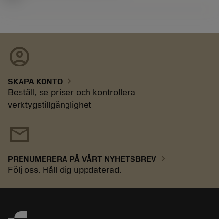
account_circle
chevron_right
SKAPA KONTO
Beställ, se priser och kontrollera
verktygstillgänglighet
mail
chevron_right
PRENUMERERA PÅ VÅRT NYHETSBREV
Följ oss. Håll dig uppdaterad.