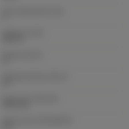
Större släppningsvinkel
(AN)
0 °
Objektets vikt
(WT)
0,0577 lb
Skärläge
(SSC_M)
19
Skärlägesstorlekskod
(SSC_N)
3/4
Release date
(ValFrom20)
1992-11-02
Release pack-ID
(RELEASEPACK)
92.3