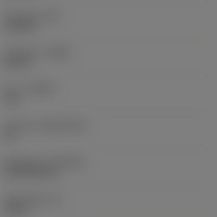
Hörnradie
(RE)
0,0625 in
Utförande
(HAND)
Neutral
Sort
(GRADE)
235
Substrat
(SUBSTRATE)
HC
Beläggning
(COATING)
CVD TiCN+TiN
Skärtjocklek
(S)
0,25 in