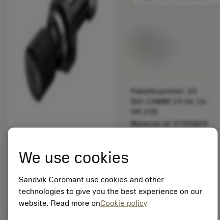
Listpris:
349.00 SEK
På lager
Paketkvantitet: 10
ISO: CNMM 19 06 16-
HR 235
Material-id: 5725824
EAN: 10621144
We use cookies
ANSI: PS-B30C-60-
002
Sandvik Coromant use cookies and other
Allmän
deployed_code
Visa 3D-modell
technologies to give you the best experience on our
remove
add
avbildning
shopping_cart
Lägg ti
website. Read more on
Cookie policy