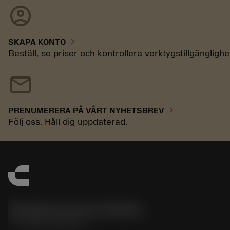
account_circle
chevron_right
SKAPA KONTO
Beställ, se priser och kontrollera verktygstillgänglighe
mail
chevron_right
PRENUMERERA PÅ VÅRT NYHETSBREV
Följ oss. Håll dig uppdaterad.
Sandvik Coromant Sweden
phone
+46 8 793 05 70