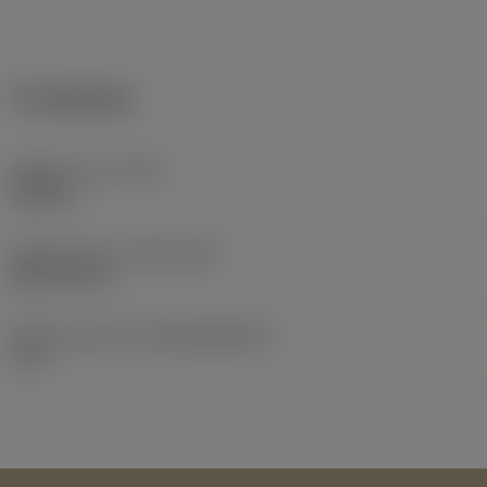
Produktdata
Objektets vikt
(WT)
0,25 kg
Release date
(ValFrom20)
2017-02-19
Release pack-ID
(RELEASEPACK)
17.1