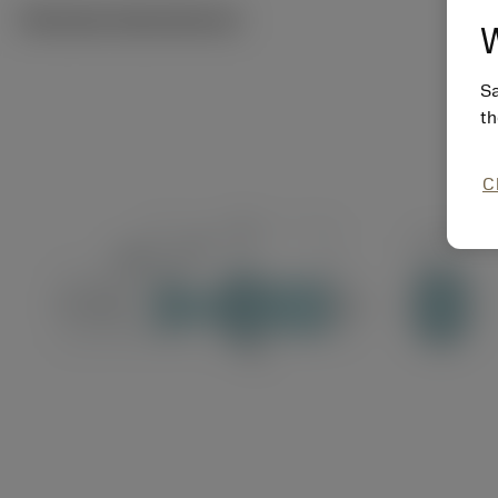
Tekniska illustrationer
W
Sa
th
C