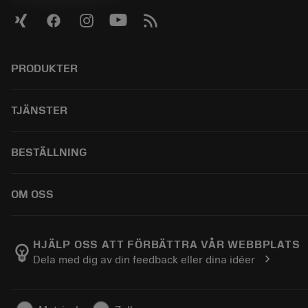
PRODUKTER
Alla produkter
TJÄNSTER
CoroPlus® Tool Guide
Tool Assembly
Återvinning
BESTÄLLNING
Tailor Made
Rekonditionering
Kataloger
Kunskap
Så här köper du
OM OSS
E-learning
Beställ
Evenemang och utbildning
Returnera
Karriär
Tool ID
Spåra din order
Om Sandvik Coromant
HJÄLP OSS ATT FÖRBÄTTRA VÅR WEBBPLATS
emoji_objects
chevron_right
Dela med dig av din feedback eller dina idéer
FAQ
Hitta oss
Kontakta oss
För press
Säkerhetsinformation