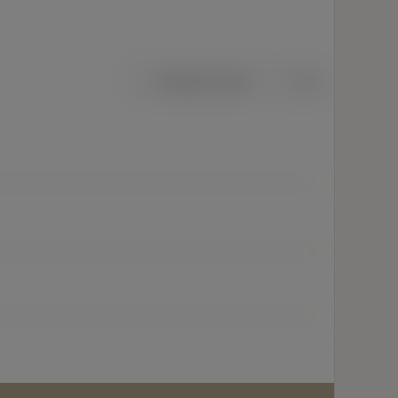
Metriska mått
Tum