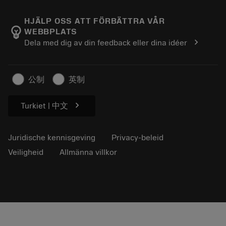
Over Sandvik Coromant
Retour
Catalogi en handboeken
Manufacturing wellness
Volg uw bestelling
HJÄLP OSS ATT FÖRBÄTTRA VÅR
emoji_objects
WEBBPLATS
Loopbaan
Vraag een offerte aan
chevron_right
Dela med dig av din feedback eller dina idéer
Duurzaam ondernemen
Artikelen
Voor de pers
公制
英制
chevron_right
Turkiet | 中文
Juridische kennisgeving
Privacy-beleid
Veiligheid
Allmänna villkor