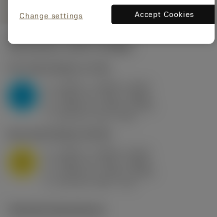
Accept Cookies
Change settings
Startvärden
(KAPR
95 deg
)
P2.1.Z.AN
,
Hårdhet: 175 HB
a
0.394 in (0.094 - 0.512)
p
P
f
0.032 in/r (0.02 - 0.043)
n
h
0.032 in/r (0.02 - 0.043)
ex
v
250 sfm (315 - 205)
c
M1.0.Z.AQ
,
Hårdhet: 200 HB
a
0.394 in (0.094 - 0.512)
p
M
f
0.032 in/r (0.02 - 0.043)
n
h
0.032 in/r (0.02 - 0.043)
ex
v
215 sfm (295 - 170)
c
Tekniska illustrationer