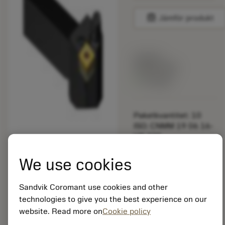
balance
Jämför produkt
Listpris:
349.00 SEK
På lager
Paketkvantitet: 10
ISO: CNMM 19 06 16-
HR 235
Material-id: 5725824
We use cookies
EAN: 10621144
ANSI: QS-PCLNL 12
Sandvik Coromant use cookies and other
4C
technologies to give you the best experience on our
Allmän
website. Read more on
Cookie policy
deployed_code
Visa 3D-modell
remove
add
avbildning
shopping_cart
Lägg ti