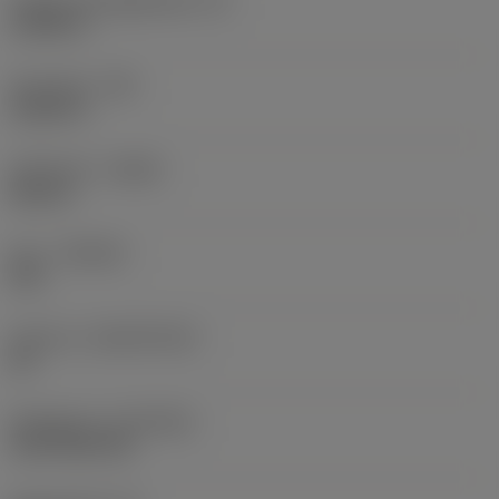
Faktisk skäreggslängd
(LE)
0,6986 in
Hörnradie
(RE)
0,0625 in
Utförande
(HAND)
Neutral
Sort
(GRADE)
235
Substrat
(SUBSTRATE)
HC
Beläggning
(COATING)
CVD TiCN+TiN