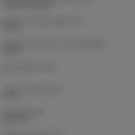
Cylindrical fixing hole
Diameter hos fastspänningshål
(D1)
0,312 in
Skärets storlek och form
(CUTINT_SIZESHAPE)
CN1906
Antal skäreggar
(CEDC)
2
Inskriven cirkeldiameter
(IC)
0,75 in
Skärformskod
(SC)
Rhombic 80