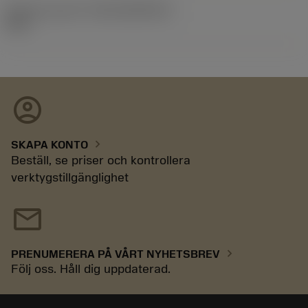
Release pack-ID
(RELEASEPACK)
92.3
account_circle
chevron_right
SKAPA KONTO
Beställ, se priser och kontrollera
verktygstillgänglighet
mail
chevron_right
PRENUMERERA PÅ VÅRT NYHETSBREV
Följ oss. Håll dig uppdaterad.