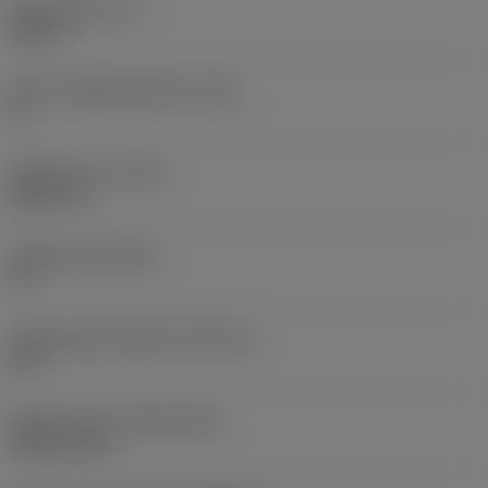
Skärtjocklek
(S)
0,25 in
Större släppningsvinkel
(AN)
0 °
Objektets vikt
(WT)
0,0577 lb
Skärläge
(SSC_M)
19
Skärlägesstorlekskod
(SSC_N)
3/4
Release date
(ValFrom20)
1992-11-02