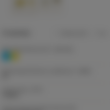
Produktdata
Metriska mått
Tum
Materialklassificering nivå 1
(TMC1ISO)
P
M
Beteckning på tillverkare av spånbrytare
(CBMD)
HR
Operationstyp
(CTPT)
roughing
Kod för skärmonteringsstil (metrisk)
(IFS)