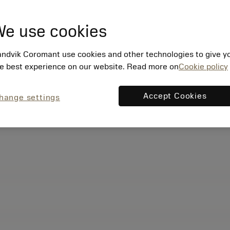
e use cookies
ndvik Coromant use cookies and other technologies to give y
e best experience on our website. Read more on
Cookie policy
Accept Cookies
hange settings