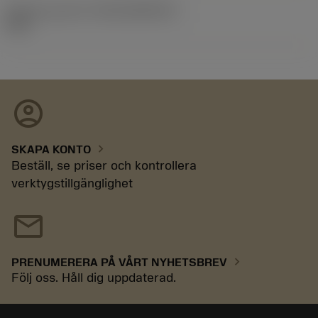
Release pack-ID
(RELEASEPACK)
92.3
account_circle
chevron_right
SKAPA KONTO
Beställ, se priser och kontrollera
verktygstillgänglighet
mail
chevron_right
PRENUMERERA PÅ VÅRT NYHETSBREV
Följ oss. Håll dig uppdaterad.