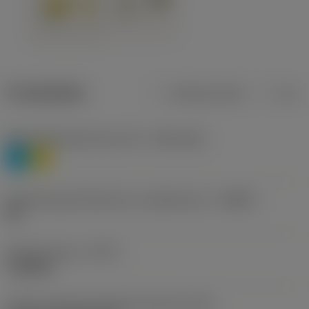
Produktdata
Metriska mått
Tum
Materialklassificering nivå 1
(TMC1ISO)
P
M
Beteckning på tillverkare av spånbrytare
(CBMD)
HR
Operationstyp
(CTPT)
roughing
Kod för skärmonteringsstil (metrisk)
(IFS)