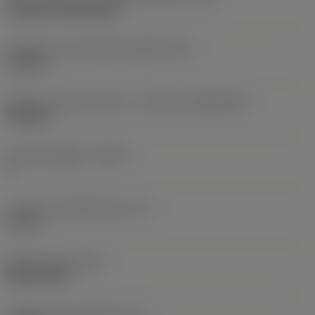
Cylindrical fixing hole
Diameter hos fastspänningshål
(D1)
0,312 in
Skärets storlek och form
(CUTINT_SIZESHAPE)
CN1906
Antal skäreggar
(CEDC)
2
Inskriven cirkeldiameter
(IC)
0,75 in
Skärformskod
(SC)
Rhombic 80