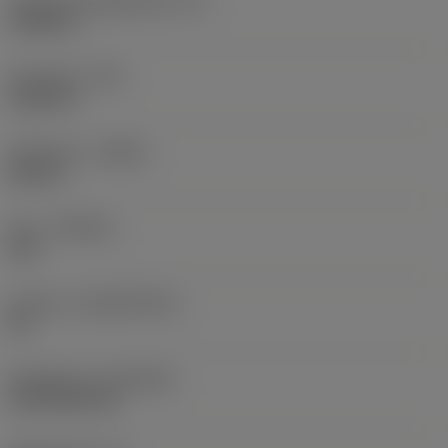
Faktisk skäreggslängd
(LE)
0,6986 in
Hörnradie
(RE)
0,0625 in
Utförande
(HAND)
Neutral
Sort
(GRADE)
235
Substrat
(SUBSTRATE)
HC
Beläggning
(COATING)
CVD TiCN+TiN