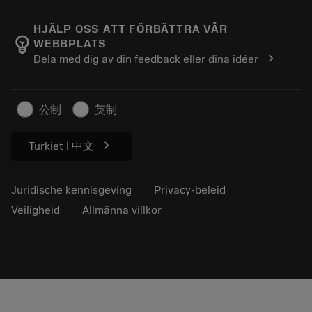
Over Sandvik Coromant
Retour
Catalogi en handboeken
Manufacturing wellness
Volg uw bestelling
HJÄLP OSS ATT FÖRBÄTTRA VÅR
emoji_objects
WEBBPLATS
Loopbaan
Vraag een offerte aan
chevron_right
Dela med dig av din feedback eller dina idéer
Duurzaam ondernemen
Artikelen
Voor de pers
公制
英制
chevron_right
Turkiet | 中文
Juridische kennisgeving
Privacy-beleid
Veiligheid
Allmänna villkor