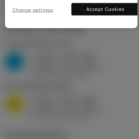
Accept Cookies
Change settings
Startvärden
(KAPR
95 deg
)
P2.1.Z.AN
,
Hårdhet: 175 HB
a
0.394 in (0.094 - 0.512)
p
P
f
0.032 in/r (0.02 - 0.043)
n
h
0.032 in/r (0.02 - 0.043)
ex
v
250 sfm (315 - 205)
c
M1.0.Z.AQ
,
Hårdhet: 200 HB
a
0.394 in (0.094 - 0.512)
p
M
f
0.032 in/r (0.02 - 0.043)
n
h
0.032 in/r (0.02 - 0.043)
ex
v
215 sfm (295 - 170)
c
Tekniska illustrationer