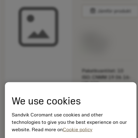
balance
Jämför produkt
Listpris:
349.00 SEK
På lager
Paketkvantitet: 10
ISO: CNMM 19 06 16-
HR 235
Material-id: 5725824
We use cookies
EAN: 10621144
ANSI: R425-CA-17-2
Sandvik Coromant use cookies and other
technologies to give you the best experience on our
Allmän
website. Read more on
Cookie policy
deployed_code
Visa 3D-modell
remove
add
avbildning
shopping_cart
Lägg ti