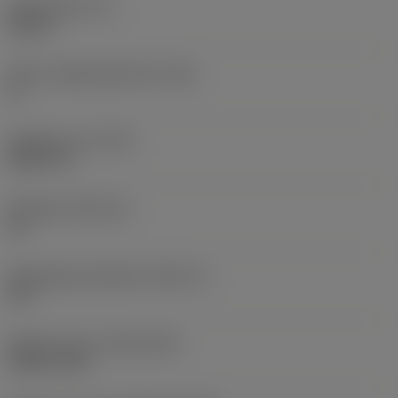
Skärtjocklek
(S)
0,25 in
Större släppningsvinkel
(AN)
0 °
Objektets vikt
(WT)
0,0577 lb
Skärläge
(SSC_M)
19
Skärlägesstorlekskod
(SSC_N)
3/4
Release date
(ValFrom20)
1992-11-02