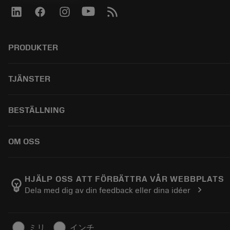
PRODUKTER
Todos os produtos
TJÄNSTER
CoroPlus® Tool Guide
Tool Assembly
Reciclagem
BESTÄLLNING
Tailor Made
Recondicionamento
Catálogos
Conhecimento
Como comprar
OM OSS
E-learning
Ordem
Eventos e treinamento
Retorno
Carreira
Tool ID
Rastreie seu pedido
Sobre a Sandvik Coromant
HJÄLP OSS ATT FÖRBÄTTRA VÅR WEBBPLATS
emoji_objects
chevron_right
Dela med dig av din feedback eller dina idéer
FAQ
Encontre-nos
Contato
Para a imprensa
Informações de segurança
ミリ
インチ