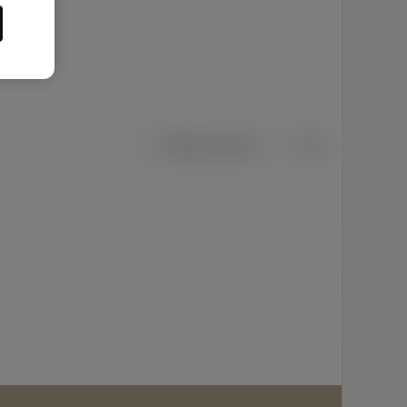
Metriska mått
Tum