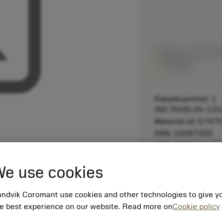
Listpris:
2 125.00
På lager
Paketkvantitet: 1
ISO: R430.26-131
Material-id: 5747
EAN: 10287325
ANSI: R430.26-1
e use cookies
remove
ndvik Coromant use cookies and other technologies to give y
e best experience on our website. Read more on
Cookie policy