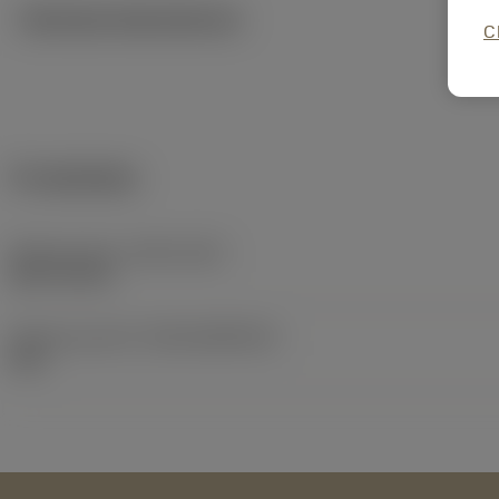
Tekniska illustrationer
C
Produktdata
Release date
(ValFrom20)
2017-05-30
Release pack-ID
(RELEASEPACK)
60.1