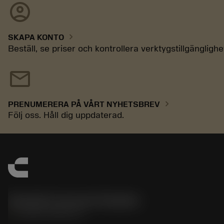
account_circle
chevron_right
SKAPA KONTO
Beställ, se priser och kontrollera verktygstillgänglighe
mail
chevron_right
PRENUMERERA PÅ VÅRT NYHETSBREV
Följ oss. Håll dig uppdaterad.
Sandvik Coromant Sweden
phone
+46 8 793 05 70