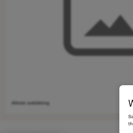
W
Allmän avbildning
Sa
th