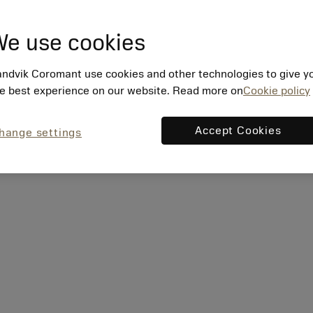
e use cookies
ndvik Coromant use cookies and other technologies to give y
e best experience on our website. Read more on
Cookie policy
Accept Cookies
hange settings