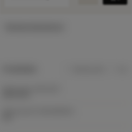
Tekniska illustrationer
Produktdata
Metriska mått
Tum
Release date
(ValFrom20)
2021-04-30
Release pack-ID
(RELEASEPACK)
20.1