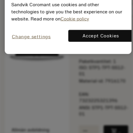
Sandvik Coromant use cookies and other
balance
Jämför produkt
technologies to give you the best experience on our
website. Read more on
Cookie policy
Listpris:
Accept Cookies
Change settings
8 010.00 SEK
Paketkvantitet: 1
ISO: STP1-TPT-SS12-
01
Material-id: 7916170
EAN:
7323225321396
ANSI: STP1-TPT-SS12-
01
remove
add
Allmän avbildning
shopping_cart
Lägg ti