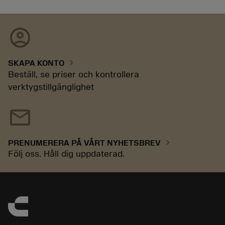
account_circle
chevron_right
SKAPA KONTO
Beställ, se priser och kontrollera
verktygstillgänglighet
mail
chevron_right
PRENUMERERA PÅ VÅRT NYHETSBREV
Följ oss. Håll dig uppdaterad.