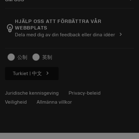
Bestelling
Rekenmachines en apps
Over Sandvik Coromant
Retour
Catalogi en handboeken
Manufacturing wellness
Volg uw bestelling
HJÄLP OSS ATT FÖRBÄTTRA VÅR
emoji_objects
WEBBPLATS
Loopbaan
Vraag een offerte aan
chevron_right
Dela med dig av din feedback eller dina idéer
Duurzaam ondernemen
Artikelen
Voor de pers
公制
英制
chevron_right
Turkiet | 中文
Juridische kennisgeving
Privacy-beleid
Veiligheid
Allmänna villkor