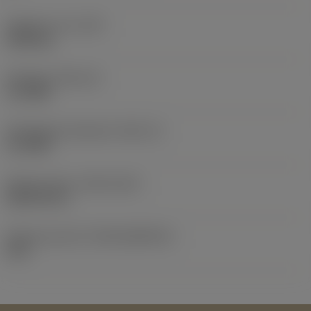
Objektets vikt
(WT)
0,003 kg
Skärläge
(SSC_M)
13..FWX
Skärlägesstorlekskod
(SSC_N)
13..FWX
Release date
(ValFrom20)
2024-05-01
Release pack-ID
(RELEASEPACK)
24.2