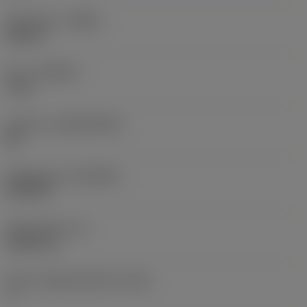
Utförande
(HAND)
Neutral
Sort
(GRADE)
7115
Substrat
(SUBSTRATE)
BC
Beläggning
(COATING)
PVD TiN
Skärtjocklek
(S)
5,525 mm
Större släppningsvinkel
(AN)
7 °