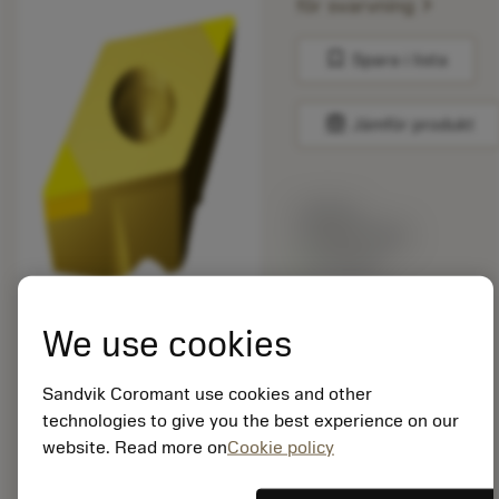
chevron_right
för svarvning
bookmark
Spara i lista
balance
Jämför produkt
Listpris:
1 215.00 SEK
På lager
We use cookies
Paketkvantitet: 5
ISO: TR-
DC1304S01515FWX
Sandvik Coromant use cookies and other
7115
technologies to give you the best experience on our
Material-id: 8601479
website. Read more on
Cookie policy
EAN: