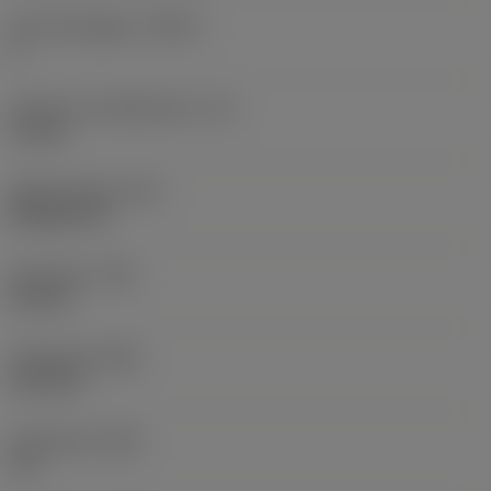
Antal skäreggar
(CEDC)
2
Inskriven cirkeldiameter
(IC)
11 mm
Skärformskod
(SC)
Rhombic 55
Hörnradie
(RE)
0,4 mm
Ytfasbredd
(BN)
0,15 mm
Ytfasvinkel
(GB)
15 °