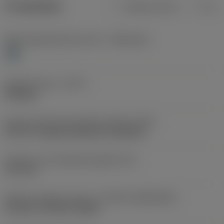
Produktdata
Metriska mått
Tum
Materialklassificering nivå 1
(TMC1ISO)
H
Operationstyp
(CTPT)
finishing
Kod för skärmonteringsstil (metrisk)
(IFS)
40°-60° countersunk hole, rail bottom
Diameter hos fastspänningshål
(D1)
13,7 mm
Skärets storlek och form
(CUTINT_SIZESHAPE)
CoroTurn TR DC13 (FWX)