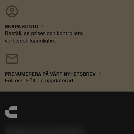
account_circle
chevron_right
SKAPA KONTO
Beställ, se priser och kontrollera
verktygstillgänglighet
mail
chevron_right
PRENUMERERA PÅ VÅRT NYHETSBREV
Följ oss. Håll dig uppdaterad.
Sandvik Coromant Sweden