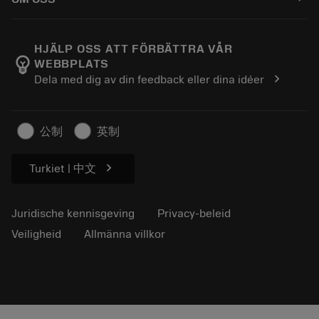
Bestelling
Rekenmachines en apps
Over Sandvik Coromant
Retour
Catalogi en handboeken
Manufacturing wellness
Volg uw bestelling
HJÄLP OSS ATT FÖRBÄTTRA VÅR
emoji_objects
WEBBPLATS
Loopbaan
Vraag een offerte aan
chevron_right
Dela med dig av din feedback eller dina idéer
Duurzaam ondernemen
Artikelen
Voor de pers
公制
英制
chevron_right
Turkiet | 中文
Juridische kennisgeving
Privacy-beleid
Veiligheid
Allmänna villkor