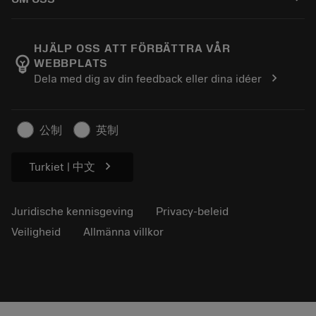
Bestelling
Rekenmachines en apps
Over Sandvik Coromant
Retour
Catalogi en handboeken
Manufacturing wellness
Volg uw bestelling
HJÄLP OSS ATT FÖRBÄTTRA VÅR
emoji_objects
WEBBPLATS
Loopbaan
Vraag een offerte aan
chevron_right
Dela med dig av din feedback eller dina idéer
Duurzaam ondernemen
Artikelen
Voor de pers
公制
英制
chevron_right
Turkiet | 中文
Juridische kennisgeving
Privacy-beleid
Veiligheid
Allmänna villkor