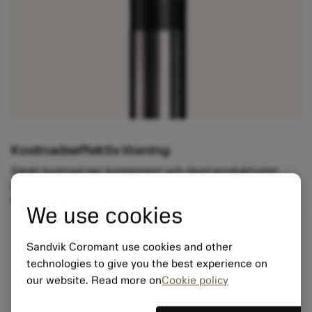
Kostnadseffektiv lösning
Sänkt kostnad per komponent och ökad produktivitet
tack vare den höga avverkningshastigheten och de
fyreggade skären.
We use cookies
Sandvik Coromant use cookies and other
technologies to give you the best experience on
our website. Read more on
Cookie policy