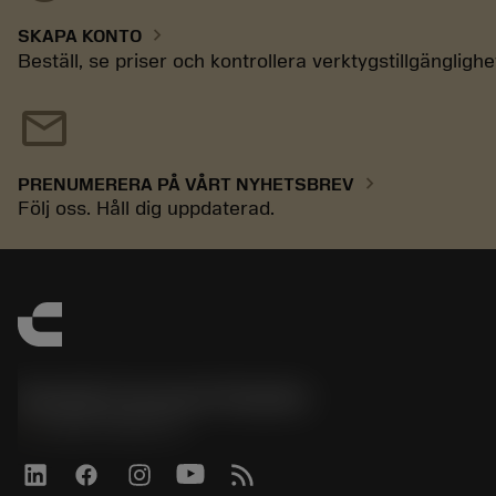
chevron_right
SKAPA KONTO
Beställ, se priser och kontrollera verktygstillgänglighe
mail
chevron_right
PRENUMERERA PÅ VÅRT NYHETSBREV
Följ oss. Håll dig uppdaterad.
Sandvik Coromant Sweden
phone
+46 8 793 05 70