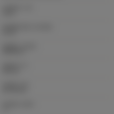
冷却液压力
(CP)
10 bar
机床侧接口直径
(DCONMS)
63 mm
标准编号
(STDNO)
ISO26623-1
功能长度
(LF)
50.8 mm
本体直径
(BD)
60.7752 mm
径向前角
(GAMF)
-2 °