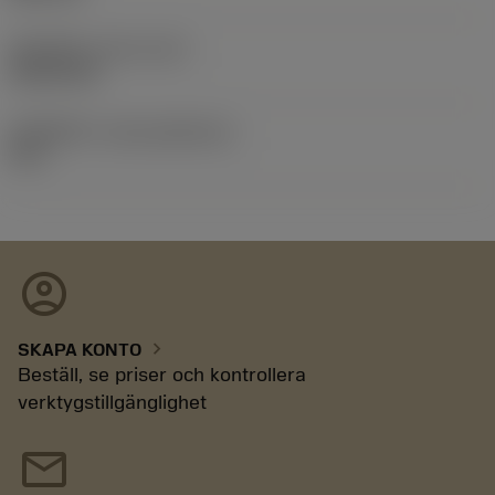
发布日期
(ValFrom20)
2026/2/22
发布组件ID
(RELEASEPACK)
26.1
account_circle
chevron_right
SKAPA KONTO
Beställ, se priser och kontrollera
verktygstillgänglighet
mail