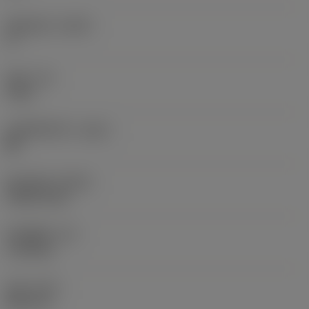
轴向前角
(GAMP)
5 °
扭矩
(TQ)
3 Nm
本体材料代码
(BMC)
钢
最大转速
(RPMX)
9,400 1/min
部件重量
(WT)
1.155 kg
总长
(OAL)
88.8 mm