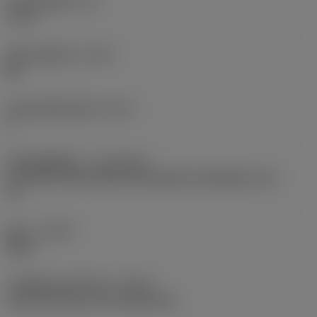
最大插铣深度
(AZ)
3 mm
切削分度差异
(CPDF)
是
周边有效切削刃数
(ZEFP)
6
机床侧适配接口
(ADINTMS)
Coromant Capto (bolt and segment clamping) -size
C6
旋向
(HAND)
Right
冷却液接入型式代码
(CNSC)
axial concentric and radial entry