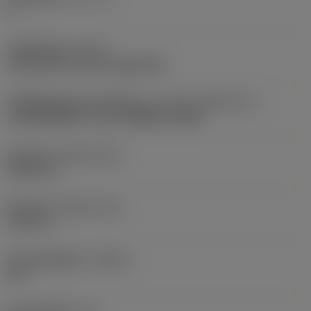
6
夹紧类型代码
(MTP)
clamp with screw through hole
切削部件接口标识符第2部分
(CUTINT_MASTER_2)
CoroMill MR20 -size 13 (MR20-1348)
最大切深
(APMX_EFW)
9.525 mm
最大切深
(APMX_FFW)
6.35 mm
最大坡走铣角度
(RMPX)
3.6 °