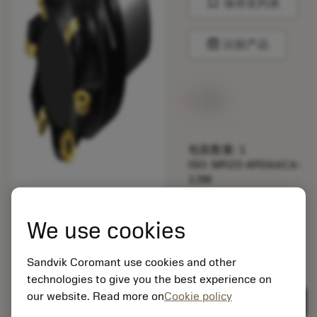
bookmark
保存至列表
balance
比较产品
无货
包装数量: 1
ISO: MR20-AR066C6-
13M
材料Id: 8809662
EAN:
We use cookies
7323228782118
ANSI: MR20-
AR066C6-13M
Sandvik Coromant use cookies and other
technologies to give you the best experience on
具体
deployed_code
显示3D模型
remove
add
our website. Read more on
Cookie policy
代表
shopping_cart
加入购