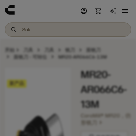
account_circle
shopping_cart
menu
chevron_right
chevron_right
chevron_right
chevron_right
开始
刀具
刀具
铣刀
面铣刀
chevron_right
chevron_right
面铣刀 - 可转位
MR20-AR066C6-13M
MR20-
新产品
AR066C6-
13M
CoroMill® MR20，仿
chevron_right
形铣刀