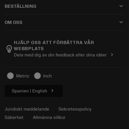
Kundservice
Återvinning
keyboard_arrow_down
BESTÄLLNING
Distributörer och specialister
Omkonditionering
Så här köper du
Guider och handledningar
Tailor Made
keyboard_arrow_down
OM OSS
Beställ
Kalkylatorer och appar
Om Sandvik Coromant
Return
Kataloger och handböcker
Tillverkning med välmående
Spåra din beställning
HJÄLP OSS ATT FÖRBÄTTRA VÅR
emoji_objects
WEBBPLATS
Karriär
Skapa en offert
chevron_right
Dela med dig av din feedback eller dina idéer
Hållbart företagande
Artiklar
För press
Metric
Inch
chevron_right
Spanien | English
Juridiskt meddelande
Sekretesspolicy
Säkerhet
Allmänna villkor