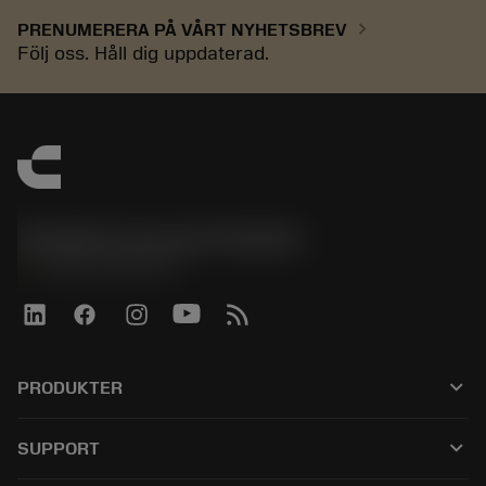
chevron_right
PRENUMERERA PÅ VÅRT NYHETSBREV
Följ oss. Håll dig uppdaterad.
Sandvik Coromant Sweden
phone
+46 8 793 05 70
keyboard_arrow_down
PRODUKTER
Alla verktyg
keyboard_arrow_down
SUPPORT
All programvara