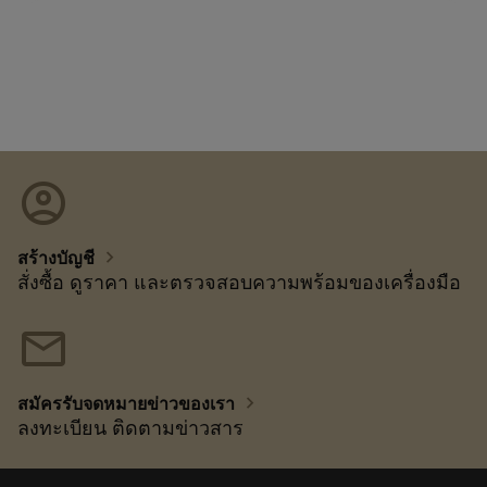
account_circle
chevron_right
สร้างบัญชี
สั่งซื้อ ดูราคา และตรวจสอบความพร้อมของเครื่องมือ
mail
chevron_right
สมัครรับจดหมายข่าวของเรา
ลงทะเบียน ติดตามข่าวสาร