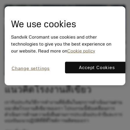
We use cookies
Sandvik Coromant use cookies and other
technologies to give you the best experience on
our website. Read more on
Cookie policy
Accept Cookies
Change settings
แนวคิดโรงงานสีเขียว
เรารับประกันวิธีการทำงานที่ยั่งยืนในทุกการดำเนินงานผ่าน
แนวคิดโรงงานสีเขียวของเรา โปรแกรมนี้ขับเคลื่อนการ
ดำเนินการด้านความยั่งยืนผ่านการประเมินประจำปีและการ
แบ่งปันแนวปฏิบัติที่ดีที่ไซต์การผลิตของเรา