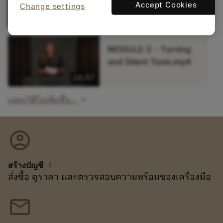
24.2 introduction.mp4
Accept Cookies
Change settings
10:30
MODULE 2 - Turning
and SIlent Tools.mp4
16:37
keyboard_arrow_down
แสดงวิดีโอเพิ่มขึ้น...
account_circle
chevron_right
สร้างบัญชี
สั่งซื้อ ดูราคา และตรวจสอบความพร้อมของเครื่องมือ
mail