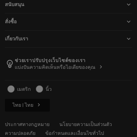
keyboard_arrow_down
สนับสนุน
ซอฟต์แวร์ทั้งหมด
ฝ่ายบริการลูกค้า
การรีไซเคิล
keyboard_arrow_down
สั่งซื้อ
ผู้จัดจำหน่ายและผู้เชี่ยวชาญ
การปรับสภาพใหม่
วิธีซื้อ
คู่มือและบทช่วยสอน
Tailor Made
keyboard_arrow_down
เกี่ยวกับเรา
สั่งซื้อ
เครื่องคิดเลขและแอป
เกี่ยวกับ Sandvik Coromant
ส่งคืน
แคตตาล็อกและคู่มืออ้างอิง
Manufacturing Wellness
ติดตามคำสั่งซื้อของคุณ
ช่วยเราปรับปรุงเว็บไซต์ของเรา
emoji_objects
chevron_right
แบ่งปันความคิดเห็นหรือไอเดียของคุณ
อาชีพ
ทำใบเสนอราคา
ธุรกิจที่ยั่งยืน
บทความ
เมตริก
นิ้ว
สำหรับสื่อมวลชน
chevron_right
ไทย | ไทย
ประกาศทางกฎหมาย
นโยบายความเป็นส่วนตัว
ความปลอดภัย
ข้อกำหนดและเงื่อนไขทั่วไป