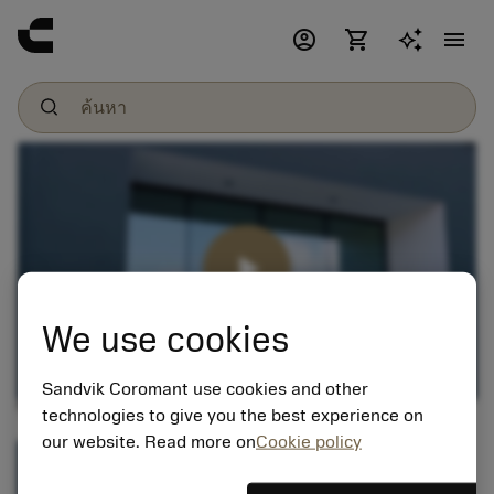
account_circle
shopping_cart
menu
We use cookies
Sandvik Coromant use cookies and other
วิดีโอเพิ่มเติม
technologies to give you the best experience on
our website. Read more on
Cookie policy
MODULE 1 - CoroPak