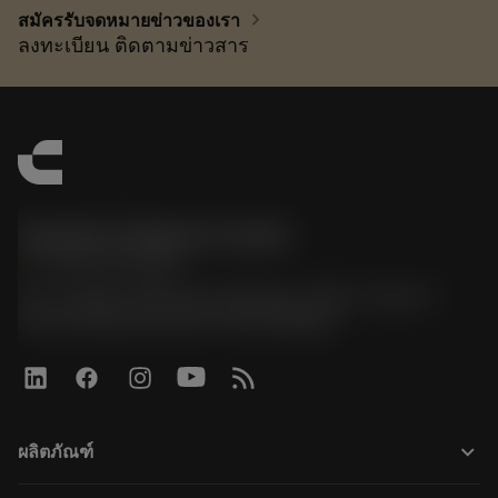
chevron_right
สมัครรับจดหมายข่าวของเรา
ลงทะเบียน ติดตามข่าวสาร
Sandvik Thailand Limited
phone
+66 2 016 2120
51, JL Tower, 19th Floor, Room No. 1904-6, Rama 9
Road, Kwaeng Huamark, Khet Bangkapi
keyboard_arrow_down
ผลิตภัณฑ์
เครื่องมือทั้งหมด