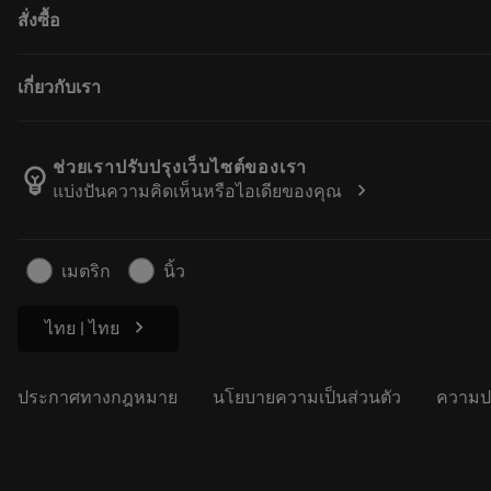
สั่งซื้อ
การปรับสภาพใหม่
ผู้จัดจำหน่ายและผู้เชี่ยวชาญ
Tailor Made
คู่มือและบทช่วยสอน
วิธีซื้อ
เกี่ยวกับเรา
เครื่องคิดเลขและแอป
สั่งซื้อ
แคตตาล็อกและคู่มืออ้างอิง
ส่งคืน
เกี่ยวกับ Sandvik Coromant
ติดตามคำสั่งซื้อของคุณ
Manufacturing Wellness
ช่วยเราปรับปรุงเว็บไซต์ของเรา
emoji_objects
chevron_right
แบ่งปันความคิดเห็นหรือไอเดียของคุณ
ทำใบเสนอราคา
อาชีพ
ธุรกิจที่ยั่งยืน
บทความ
เมตริก
นิ้ว
สำหรับสื่อมวลชน
chevron_right
ไทย | ไทย
ประกาศทางกฎหมาย
นโยบายความเป็นส่วนตัว
ความป