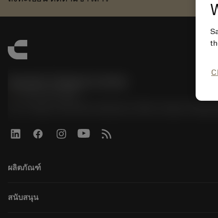
W
Sa
th
C
Sandvik Thailand Limited
phone
+66 2 016 2120
51, JL Tower, 19th Floor, Room No. 1904-6, Rama 9 Road,
ผลิตภัณฑ์
เครื่องมือทั้งหมด
สนับสนุน
ซอฟต์แวร์ทั้งหมด
การรีไซเคิล
ฝ่ายบริการลูกค้า