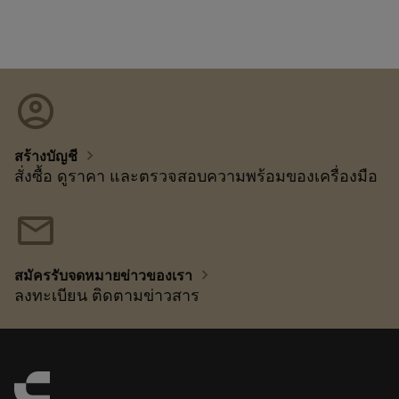
account_circle
chevron_right
สร้างบัญชี
สั่งซื้อ ดูราคา และตรวจสอบความพร้อมของเครื่องมือ
mail
chevron_right
สมัครรับจดหมายข่าวของเรา
ลงทะเบียน ติดตามข่าวสาร