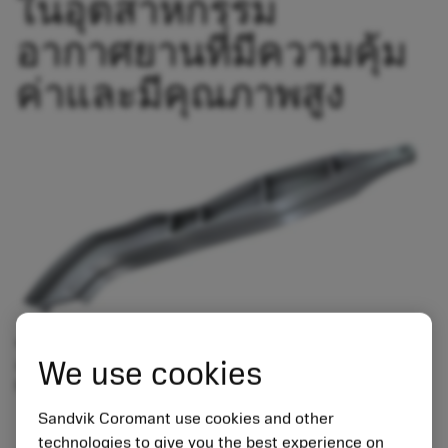
ในอุตสาหกรรม
อากาศยานที่มีความคุ้ม
ค่าและมีคุณภาพสูง
ชายหลงปกจะอยู่ที่บริเวณกลไกขอบด้านหลังของปกโครง
We use cookies
อากาศยาน ชิ้นส่วนนี้มักผลิตขึ้นจากสเตนเลสสตีล เช่น 15-5
PH เป็นต้น
Sandvik Coromant use cookies and other
technologies to give you the best experience on