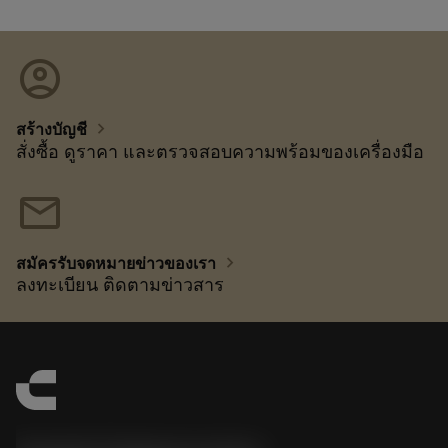
account_circle
chevron_right
สร้างบัญชี
สั่งซื้อ ดูราคา และตรวจสอบความพร้อมของเครื่องมือ
mail
chevron_right
สมัครรับจดหมายข่าวของเรา
ลงทะเบียน ติดตามข่าวสาร