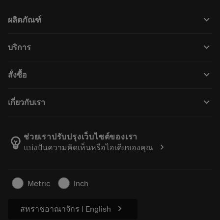
keyboard_arrow_down
ผลิตภัณฑ์
ผลิตภัณฑ์ทั้งหมด
keyboard_arrow_down
บริการ
CoroPlus® Tool Guide
การรีไซเคิล
Tool Assembly
keyboard_arrow_down
สั่งซื้อ
การฟื้นฟูสภาพเครื่องมือ
Tailor Made
วิธีการซื้อ
ความรู้
แคตตาล็อก
keyboard_arrow_down
เกี่ยวกับเรา
สั่ง ซื้อ
บทเรียนอิเล็กทรอนิกส์
ตำแหน่งงาน
ผลการค้นหา
กิจกรรมและการฝึกอบรม
เกี่ยวกับแซนด์วิคโคโรม้อนท์
ติดตามคําสั่งซื้อของคุณ
Tool ID
ช่วยเราปรับปรุงเว็บไซต์ของเรา
emoji_objects
chevron_right
แบ่งปันความคิดเห็นหรือไอเดียของคุณ
ค้นหาเรา
คำ ถาม
สำหรับสื่อมวลชน
ติดต่อเรา
ข้อมูลความปลอดภัยในการทำงาน
Metric
Inch
ความยั่งยืน
chevron_right
สหราชอาณาจักร | English