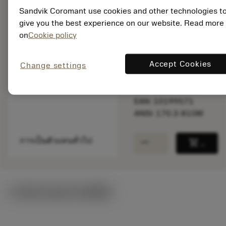
พร้อมจําหน่าย
Sandvik Coromant use cookies and other technologies t
ภายในหนึ่ง
give you the best experience on our website. Read more
สัปดาห์
on
Cookie policy
Accept Cookies
Change settings
จำนวนบรรจุ: 1
ISO: 170.3-810M
รหัสวัสดุ: 5757237
EAN: 10199571
ANSI: 170.3-810M
remove
add
การเป็นตัวแทนทั่วไป
shopping_cart
เพิ่มล
ภาพประกอบทางเทคนิค