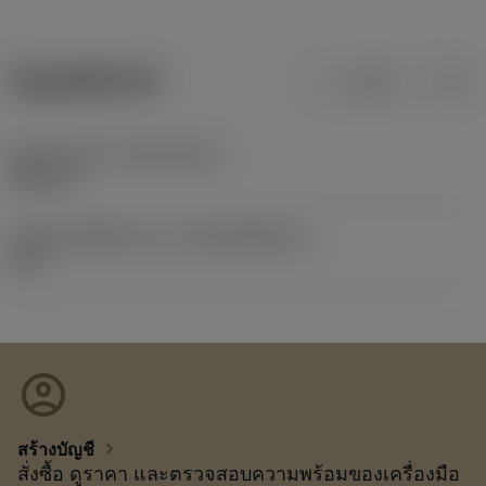
ข้อมูลผลิตภัณฑ์
เมตริก
นิ้ว
Release date
(ValFrom20)
26/2/73
รหัสของชุดที่ออกแล้ว
(RELEASEPACK)
60.1
account_circle
chevron_right
สร้างบัญชี
สั่งซื้อ ดูราคา และตรวจสอบความพร้อมของเครื่องมือ