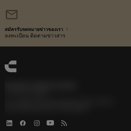
mail
chevron_right
สมัครรับจดหมายข่าวของเรา
ลงทะเบียน ติดตามข่าวสาร
Sandvik Thailand Limited
phone
+66 2 016 2120
51, JL Tower, 19th Floor, Room No. 1904-6, Rama 9
Road, Kwaeng Huamark, Khet Bangkapi