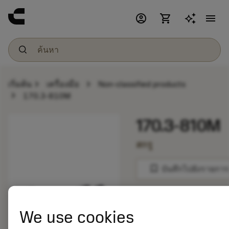
account_circle
shopping_cart
menu
chevron_right
chevron_right
เริ่มต้น
เครื่องมือ
Non-classified products
chevron_right
170.3-810M
170.3-810M
สกรู
bookmark
บันทึกไปยังรายการ
balance
เปรียบเทียบผลิตภัณ
We use cookies