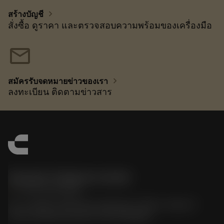
chevron_right
สร้างบัญชี
สั่งซื้อ ดูราคา และตรวจสอบความพร้อมของเครื่องมือ
mail
chevron_right
สมัครรับจดหมายข่าวของเรา
ลงทะเบียน ติดตามข่าวสาร
Sandvik Thailand Limited
phone
+66 2 016 2120
51, JL Tower, 19th Floor, Room No. 1904-6, Rama 9
Road, Kwaeng Huamark, Khet Bangkapi