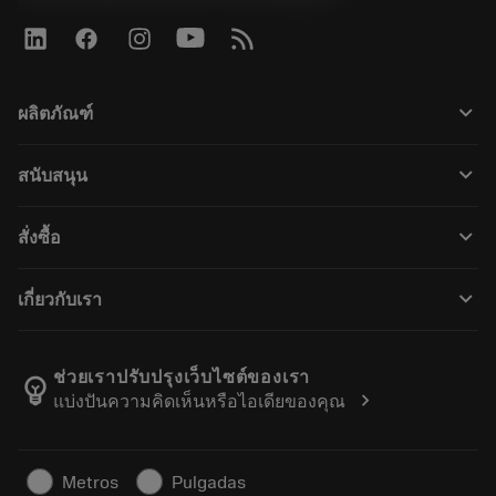
keyboard_arrow_down
ผลิตภัณฑ์
전체 공구
keyboard_arrow_down
สนับสนุน
모든 소프트웨어
고객 서비스
재활용
keyboard_arrow_down
สั่งซื้อ
유통업체 및 전문업체
재연마
구매 방법
가이드 및 튜토리얼
Tailor Made
keyboard_arrow_down
เกี่ยวกับเรา
주문
계산기 및 앱
Sandvik Coromant 소개
돌아가기
카탈로그 및 핸드북
Manufacturing Wellness
주문 추적하기
ช่วยเราปรับปรุงเว็บไซต์ของเรา
emoji_objects
chevron_right
แบ่งปันความคิดเห็นหรือไอเดียของคุณ
경력
견적을 작성하세요
지속 가능한 비즈니스
기사
Metros
Pulgadas