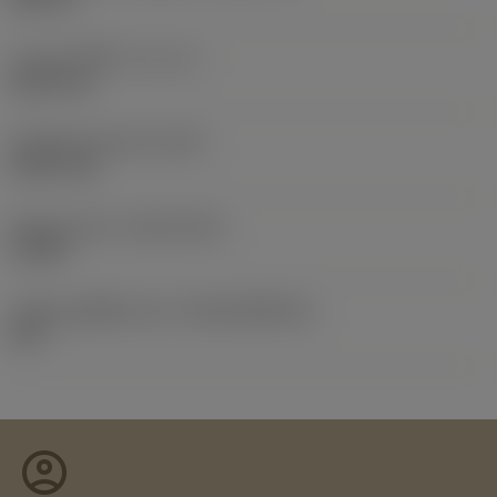
ความยาวใช้งาน
(LU_1)
46.25 mm
น้ำหนักของอุปกรณ์
(WT)
0.0077 kg
Release date
(ValFrom20)
1/3/99
รหัสของชุดที่ออกแล้ว
(RELEASEPACK)
60.1
account_circle