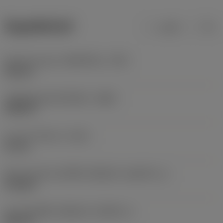
ข้อมูลผลิตภัณฑ์
เมตริก
นิ้ว
Hand tool type
(HANDTOOL_TYPE)
flag key
รหัสวัสดุของตัวเครื่องมือ
(BMC)
เหล็กกล้า
ความยาวโดยรวม
(OAL)
94 mm
ลักษณะรูปทรงของชิ้นส่วนที่ถูกขับ
(KGRPTP_1)
hexagon
ขนาดของชิ้นส่วนที่ถูกขับ
(KGRPS_1)
HEX 2,5