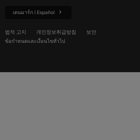
프레스용
chevron_right
เดนมาร์ก | Español
법적 고지
개인정보취급방침
보안
ข้อกำหนดและเงื่อนไขทั่วไป