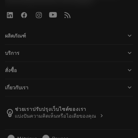
keyboard_arrow_down
ผลิตภัณฑ์
ผลิตภัณฑ์ทั้งหมด
keyboard_arrow_down
บริการ
CoroPlus® Tool Guide
การรีไซเคิล
Tool Assembly
keyboard_arrow_down
สั่งซื้อ
การฟื้นฟูสภาพเครื่องมือ
Tailor Made
วิธีการซื้อ
ความรู้
แคตตาล็อก
keyboard_arrow_down
เกี่ยวกับเรา
สั่ง ซื้อ
บทเรียนอิเล็กทรอนิกส์
ตำแหน่งงาน
ผลการค้นหา
กิจกรรมและการฝึกอบรม
เกี่ยวกับแซนด์วิคโคโรม้อนท์
ติดตามคําสั่งซื้อของคุณ
Tool ID
ช่วยเราปรับปรุงเว็บไซต์ของเรา
emoji_objects
chevron_right
แบ่งปันความคิดเห็นหรือไอเดียของคุณ
ค้นหาเรา
คำ ถาม
สำหรับสื่อมวลชน
ติดต่อเรา
ข้อมูลความปลอดภัยในการทำงาน