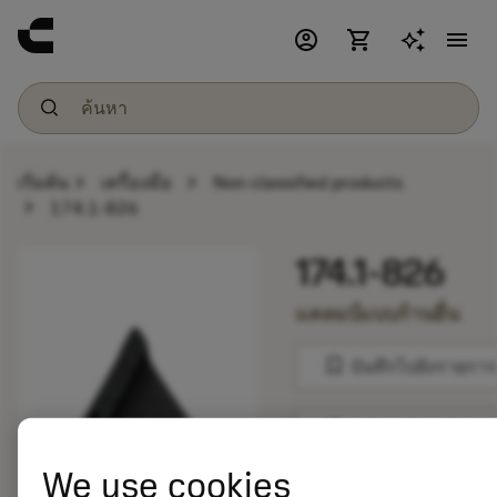
account_circle
shopping_cart
menu
chevron_right
chevron_right
เริ่มต้น
เครื่องมือ
Non-classified products
chevron_right
174.1-826
174.1-826
แคลมป์แบบก้านยื่น
bookmark
บันทึกไปยังรายการ
balance
เปรียบเทียบผลิตภัณ
We use cookies