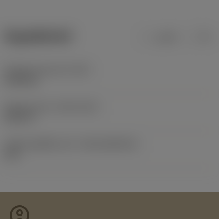
ข้อมูลผลิตภัณฑ์
เมตริก
นิ้ว
น้ำหนักของอุปกรณ์
(WT)
0.025 kg
Release date
(ValFrom20)
26/2/73
รหัสของชุดที่ออกแล้ว
(RELEASEPACK)
60.1
account_circle