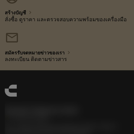
chevron_right
สร้างบัญชี
สั่งซื้อ ดูราคา และตรวจสอบความพร้อมของเครื่องมือ
mail
chevron_right
สมัครรับจดหมายข่าวของเรา
ลงทะเบียน ติดตามข่าวสาร
Sandvik Thailand Limited
phone
+66 2 016 2120
51, JL Tower, 19th Floor, Room No. 1904-6, Rama 9
Road, Kwaeng Huamark, Khet Bangkapi