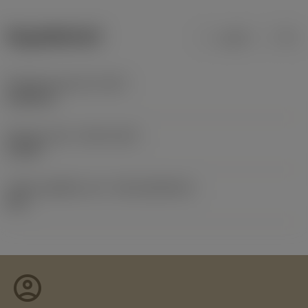
ข้อมูลผลิตภัณฑ์
เมตริก
นิ้ว
น้ำหนักของอุปกรณ์
(WT)
0.0003 lb
Release date
(ValFrom20)
1/3/99
รหัสของชุดที่ออกแล้ว
(RELEASEPACK)
60.1
account_circle