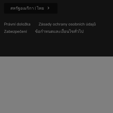
chevron_right
สหรัฐอเมริกา | ไทย
Právní doložka
Zásady ochrany osobních údajů
Zabezpečení
ข้อกำหนดและเงื่อนไขทั่วไป