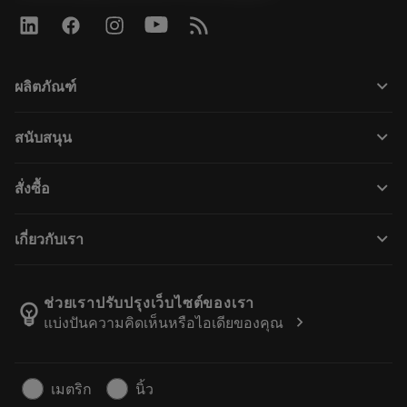
keyboard_arrow_down
ผลิตภัณฑ์
Všechny nástroje
keyboard_arrow_down
สนับสนุน
Veškerý software
Zákaznický servis
Recyklace
keyboard_arrow_down
สั่งซื้อ
Distributoři a specialisté
Repase
Jak nakoupit
Průvodci a návody
Tailor Made
keyboard_arrow_down
เกี่ยวกับเรา
Objednávka
Kalkulačky a aplikace
O společnosti Sandvik Coromant
Návrat
Katalogy a příručky
Výrobní wellness
Sledujte svou objednávku
ช่วยเราปรับปรุงเว็บไซต์ของเรา
emoji_objects
chevron_right
แบ่งปันความคิดเห็นหรือไอเดียของคุณ
Kariéra
Vytvořte cenovou nabídku
Udržitelné podnikání
Články
เมตริก
นิ้ว
Pro lisování