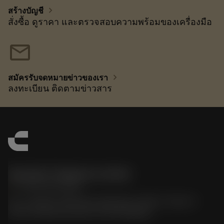
chevron_right
สร้างบัญชี
สั่งซื้อ ดูราคา และตรวจสอบความพร้อมของเครื่องมือ
mail
chevron_right
สมัครรับจดหมายข่าวของเรา
ลงทะเบียน ติดตามข่าวสาร
Sandvik Thailand Limited
phone
+66 2 016 2120
51, JL Tower, 19th Floor, Room No. 1904-6, Rama 9
Road, Kwaeng Huamark, Khet Bangkapi