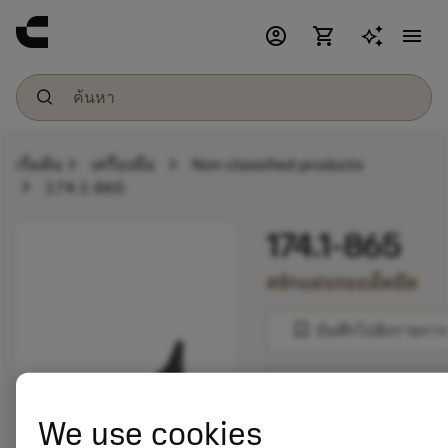
account_circle
shopping_cart
menu
chevron_right
chevron_right
เริ่มต้น
เครื่องมือ
Non-classified products
chevron_right
174.1-865
174.1-865
สลักแผ่นรองเม็ดมีด
bookmark
บันทึกไปยังรายการ
balance
เปรียบเทียบผลิตภัณ
We use cookies