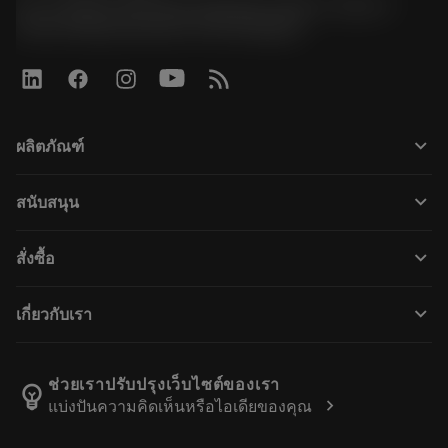
51, JL Tower, 19th Floor, Room No. 1904-6, Rama 9
Road, Kwaeng Huamark, Khet Bangkapi
keyboard_arrow_down
ผลิตภัณฑ์
すべてのツール
keyboard_arrow_down
สนับสนุน
すべてのソフトウェア
カスタマーサービス
リサイクル
keyboard_arrow_down
สั่งซื้อ
販売店および専門家
再生処理
購入方法
ガイドとチュートリアル
テーラーメード
keyboard_arrow_down
เกี่ยวกับเรา
注文
計算ツールとアプリ
サンドビック・コロマントについて
戻る
カタログおよびハンドブック
Manufacturing Wellness
注文を追跡する
ช่วยเราปรับปรุงเว็บไซต์ของเรา
emoji_objects
chevron_right
แบ่งปันความคิดเห็นหรือไอเดียของคุณ
経歴
見積もりを作成する
サステナブルな事業