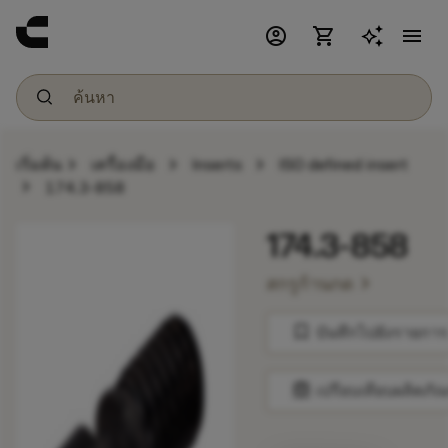
account_circle
shopping_cart
menu
chevron_right
chevron_right
chevron_right
เริ่มต้น
เครื่องมือ
Inserts
ISO defined insert
chevron_right
174.3-858
174.3-858
chevron_right
สกรูก้านกด
bookmark
บันทึกไปยังรายการ
balance
เปรียบเทียบผลิตภัณ