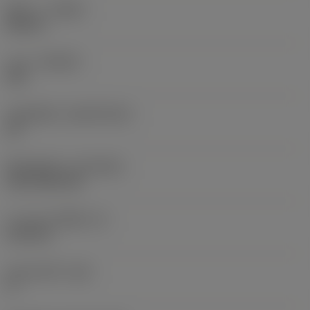
ทิศทาง
(HAND)
Neutral
เกรด
(GRADE)
235
วัสดุเม็ดมีด
(SUBSTRATE)
HC
ชั้นเคลือบผิว
(COATING)
CVD TiCN+TiN
ความหนาเม็ดมีด
(S)
6.35 mm
มุมหลบหลัก
(AN)
0 °