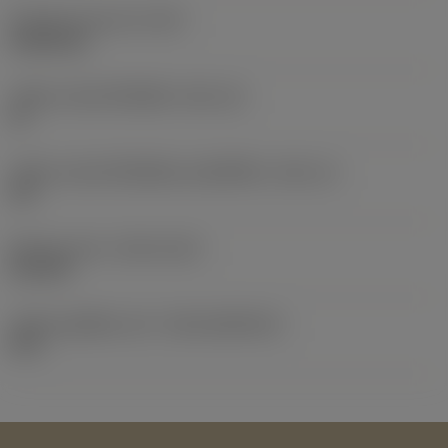
น้ำหนักของอุปกรณ์
(WT)
0.0262 kg
รหัสขนาดช่องใส่เม็ดมีด
(SSC_M)
19
รหัสขนาดช่องใส่เม็ดมีดแบบอิมพีเรียล
(SSC_N)
3/4
Release date
(ValFrom20)
2/11/92
รหัสของชุดที่ออกแล้ว
(RELEASEPACK)
92.3