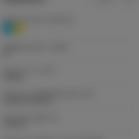
Workpiece material
(TMC1ISO)
P
M
รหัสผู้ผลิตร่องหักเศษ
(CBMD)
HR
ชนิดการทำงาน
(CTPT)
roughing
รหัสรูปแบบการติดตั้งเม็ดมีด (เมตริก)
(IFS)
Cylindrical fixing hole
เส้นผ่าศูนย์กลางรูยึด
(D1)
7.925 mm