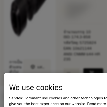
พร้อมจําหน่าย
ภายในหนึ่ง
สัปดาห์
จำนวนบรรจุ: 10
ISO: 174.3-858
รหัสวัสดุ: 5725824
EAN: 10621144
ANSI: CNMM 644-HR
235
การเป็น
deployed_code
ตัวแทน
แสดงโมเดล 3 มิติ
remove
add
ทั่วไป
shopping_cart
เพิ่มล
We use cookies
ค่าเริ่มต้น
(KAPR
95 deg
)
Sandvik Coromant use cookies and other technologies t
give you the best experience on our website. Read more