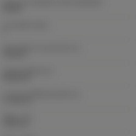
รูปทรงและขนาดเม็ดมีด
(CUTINT_SIZESHAPE)
CN1906
จำนวนคมตัด
(CEDC)
2
เส้นผ่านศูนย์กลางวงกลมแนบใน
(IC)
19.05 mm
รหัสรูปทรงเม็ดมีด
(SC)
Rhombic 80
ความยาวประสิทธิผลของคมตัด
(LE)
17.7439 mm
รัศมีมุม
(RE)
1.5875 mm