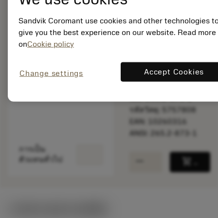
Sandvik Coromant use cookies and other technologies t
give you the best experience on our website. Read more
พร้อมจําหน่าย
ภายในหนึ่ง
on
Cookie policy
สัปดาห์
Accept Cookies
Change settings
จำนวนบรรจุ: 1
ISO: 265.2-873-1
รหัสวัสดุ: 5757808
EAN: 10260316
ANSI: 265.2-873-1
การเป็น
remove
add
ตัวแทนทั่วไป
shopping_cart
เพิ่มล
ภาพประกอบทางเทคนิค