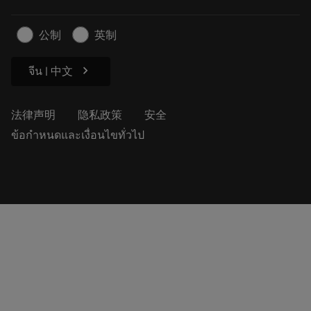
新闻与媒体
联系我们
安全信息
公制
英制
可持续性
chevron_right
จีน | 中文
法律声明
隐私政策
安全
ข้อกำหนดและเงื่อนไขทั่วไป