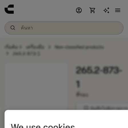
account_circle
shopping_cart
menu
chevron_right
chevron_right
เริ่มต้น
เครื่องมือ
Non-classified products
chevron_right
265.2-873-1
265.2-873-
1
ที่รอง
bookmark
บันทึกไปยังรายการ
balance
We use cookies
เปรียบเทียบผลิตภัณ