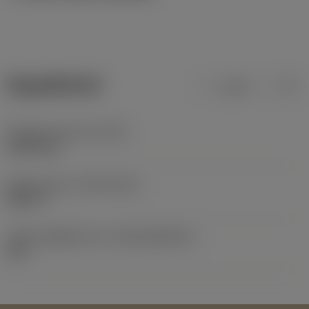
ข้อมูลผลิตภัณฑ์
เมตริก
นิ้ว
น้ำหนักของอุปกรณ์
(WT)
0.0401 kg
Release date
(ValFrom20)
28/2/77
รหัสของชุดที่ออกแล้ว
(RELEASEPACK)
60.1