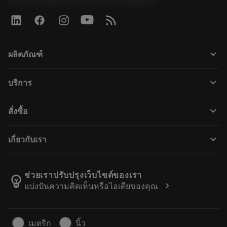
keyboard_arrow_down
ผลิตภัณฑ์
ผลิตภัณฑ์ทั้งหมด
keyboard_arrow_down
บริการ
CoroPlus® Tool Guide
การรีไซเคิล
Tool Assembly
keyboard_arrow_down
สั่งซื้อ
การฟื้นฟูสภาพเครื่องมือ
Tailor Made
วิธีการซื้อ
ความรู้
แคตตาล็อก
keyboard_arrow_down
เกี่ยวกับเรา
สั่ง ซื้อ
บทเรียนอิเล็กทรอนิกส์
ตำแหน่งงาน
ผลการค้นหา
กิจกรรมและการฝึกอบรม
เกี่ยวกับแซนด์วิคโคโรม้อนท์
ติดตามคําสั่งซื้อของคุณ
Tool ID
ช่วยเราปรับปรุงเว็บไซต์ของเรา
emoji_objects
chevron_right
แบ่งปันความคิดเห็นหรือไอเดียของคุณ
ค้นหาเรา
คำ ถาม
สำหรับสื่อมวลชน
ติดต่อเรา
ข้อมูลความปลอดภัยในการทำงาน
เมตริก
นิ้ว