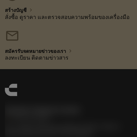
chevron_right
สร้างบัญชี
สั่งซื้อ ดูราคา และตรวจสอบความพร้อมของเครื่องมือ
mail
chevron_right
สมัครรับจดหมายข่าวของเรา
ลงทะเบียน ติดตามข่าวสาร
Sandvik Thailand Limited
phone
+66 2 016 2120
51, JL Tower, 19th Floor, Room No. 1904-6, Rama 9
Road, Kwaeng Huamark, Khet Bangkapi