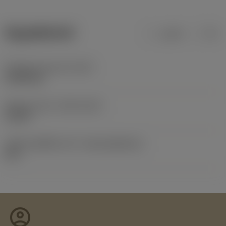
ข้อมูลผลิตภัณฑ์
เมตริก
นิ้ว
น้ำหนักของอุปกรณ์
(WT)
0.0044 kg
Release date
(ValFrom20)
1/3/99
รหัสของชุดที่ออกแล้ว
(RELEASEPACK)
60.1
account_circle