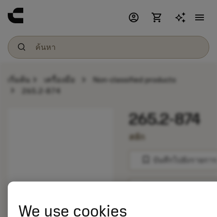
account_circle
shopping_cart
menu
chevron_right
chevron_right
เริ่มต้น
เครื่องมือ
Non-classified products
chevron_right
265.2-874
265.2-874
สลัก
bookmark
บันทึกไปยังรายการ
balance
เปรียบเทียบผลิตภัณ
We use cookies