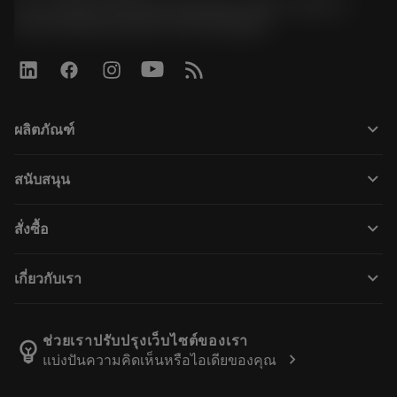
51, JL Tower, 19th Floor, Room No. 1904-6, Rama 9
Road, Kwaeng Huamark, Khet Bangkapi
keyboard_arrow_down
ผลิตภัณฑ์
すべてのツール
keyboard_arrow_down
สนับสนุน
すべてのソフトウェア
カスタマーサービス
リサイクル
keyboard_arrow_down
สั่งซื้อ
販売店および専門家
再生処理
購入方法
ガイドとチュートリアル
テーラーメード
keyboard_arrow_down
เกี่ยวกับเรา
注文
計算ツールとアプリ
サンドビック・コロマントについて
戻る
カタログおよびハンドブック
Manufacturing Wellness
注文を追跡する
ช่วยเราปรับปรุงเว็บไซต์ของเรา
emoji_objects
chevron_right
แบ่งปันความคิดเห็นหรือไอเดียของคุณ
経歴
見積もりを作成する
サステナブルな事業