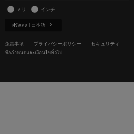
記事
ミリ
インチ
プレス用
chevron_right
ฝรั่งเศส | 日本語
免責事項
プライバシーポリシー
セキュリティ
ข้อกำหนดและเงื่อนไขทั่วไป