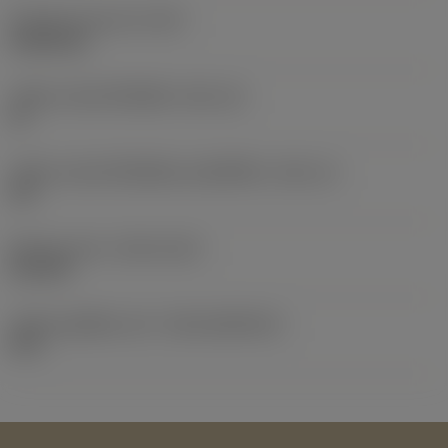
น้ำหนักของอุปกรณ์
(WT)
0.0262 kg
รหัสขนาดช่องใส่เม็ดมีด
(SSC_M)
19
รหัสขนาดช่องใส่เม็ดมีดแบบอิมพีเรียล
(SSC_N)
3/4
Release date
(ValFrom20)
2/11/92
รหัสของชุดที่ออกแล้ว
(RELEASEPACK)
92.3