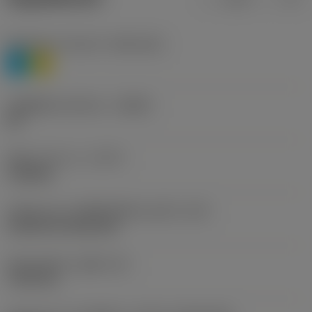
Workpiece material
(TMC1ISO)
P
M
รหัสผู้ผลิตร่องหักเศษ
(CBMD)
HR
ชนิดการทำงาน
(CTPT)
roughing
รหัสรูปแบบการติดตั้งเม็ดมีด (เมตริก)
(IFS)
Cylindrical fixing hole
เส้นผ่าศูนย์กลางรูยึด
(D1)
7.925 mm