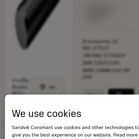
พร้อมจําหน่าย
ภายในหนึ่ง
สัปดาห์
จำนวนบรรจุ: 10
ISO: 27912
รหัสวัสดุ: 5725824
EAN: 10621144
ANSI: CNMM 644-HR
235
การเป็น
deployed_code
ตัวแทน
แสดงโมเดล 3 มิติ
remove
add
ทั่วไป
shopping_cart
เพิ่มล
We use cookies
ค่าเริ่มต้น
(KAPR
95 deg
)
Sandvik Coromant use cookies and other technologies t
give you the best experience on our website. Read more