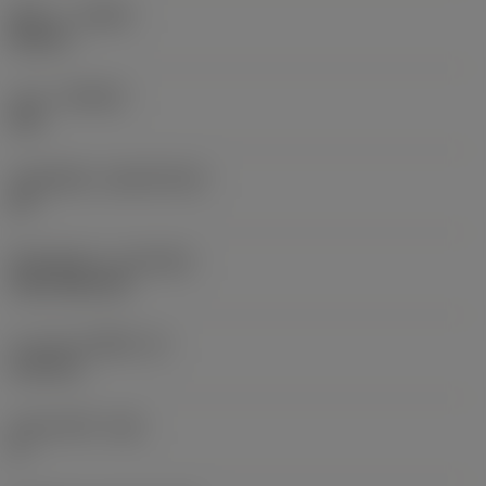
ทิศทาง
(HAND)
Neutral
เกรด
(GRADE)
235
วัสดุเม็ดมีด
(SUBSTRATE)
HC
ชั้นเคลือบผิว
(COATING)
CVD TiCN+TiN
ความหนาเม็ดมีด
(S)
6.35 mm
มุมหลบหลัก
(AN)
0 °