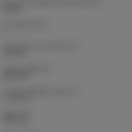
รูปทรงและขนาดเม็ดมีด
(CUTINT_SIZESHAPE)
CN1906
จำนวนคมตัด
(CEDC)
2
เส้นผ่านศูนย์กลางวงกลมแนบใน
(IC)
19.05 mm
รหัสรูปทรงเม็ดมีด
(SC)
Rhombic 80
ความยาวประสิทธิผลของคมตัด
(LE)
17.7439 mm
รัศมีมุม
(RE)
1.5875 mm