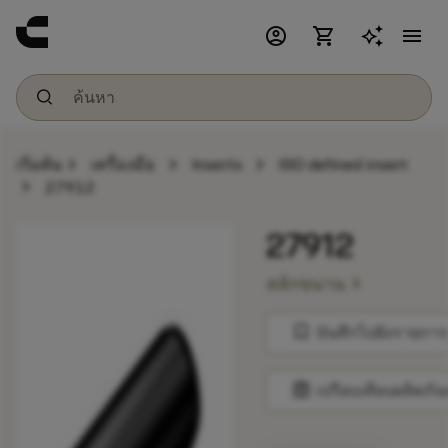
account_circle
shopping_cart
menu
chevron_right
chevron_right
chevron_right
เริ่มต้น
เครื่องมือ
Inserts
ISO defined insert
chevron_right
27912
27912
chevron_right
สลักขนาน
bookmark
บันทึกไปยังรายการ
balance
เปรียบเทียบผลิตภัณ