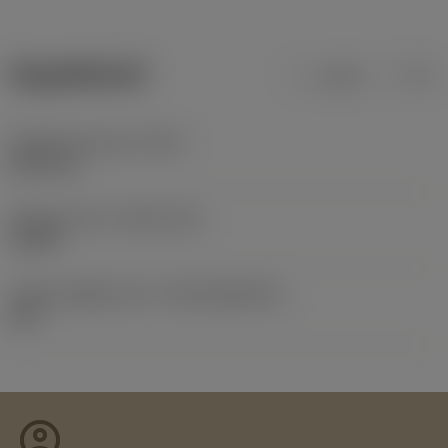
ข้อมูลผลิตภัณฑ์
เมตริก
นิ้ว
น้ำหนักของอุปกรณ์
(WT)
0.027 kg
Release date
(ValFrom20)
1/3/99
รหัสของชุดที่ออกแล้ว
(RELEASEPACK)
60.1
account_circle