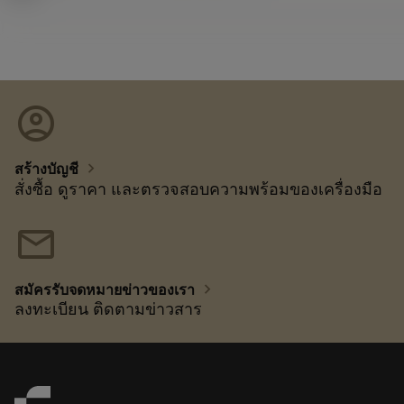
account_circle
chevron_right
สร้างบัญชี
สั่งซื้อ ดูราคา และตรวจสอบความพร้อมของเครื่องมือ
mail
chevron_right
สมัครรับจดหมายข่าวของเรา
ลงทะเบียน ติดตามข่าวสาร