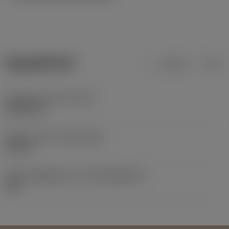
ข้อมูลผลิตภัณฑ์
เมตริก
นิ้ว
น้ำหนักของอุปกรณ์
(WT)
0.0005 kg
Release date
(ValFrom20)
1/3/99
รหัสของชุดที่ออกแล้ว
(RELEASEPACK)
60.1