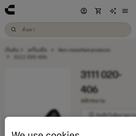
account_circle
shopping_cart
menu
chevron_right
chevron_right
เริ่มต้น
เครื่องมือ
Non-classified products
chevron_right
3111 020-406
3111 020-
406
สลักขนาน
bookmark
บันทึกไปยังรายการ
balance
We use cookies
เปรียบเทียบผลิตภัณ