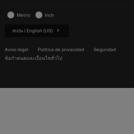
Para la prensa
Contacto
Información de seguridad
Metric
Inch
Sostenibilidad
chevron_right
สเปน | English (US)
Aviso legal
Política de privacidad
Seguridad
ข้อกำหนดและเงื่อนไขทั่วไป