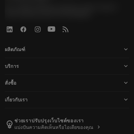
51, JL Tower, 19th Floor, Room No. 1904-6, Rama 9
Road, Kwaeng Huamark, Khet Bangkapi
keyboard_arrow_down
ผลิตภัณฑ์
Todos los productos
keyboard_arrow_down
บริการ
CoroPlus® Tool Guide
Reciclaje
Tool Assembly
keyboard_arrow_down
สั่งซื้อ
Reacondicionamiento
Tailor Made
Cómo comprar
Conocimientos
Catálogos
keyboard_arrow_down
เกี่ยวกับเรา
Orden
Aprendizaje electrónico
Empleo
Añadir a la cesta
Eventos y formación
Acerca de Sandvik Coromant
Seguimiento de su pedido
Tool ID
ช่วยเราปรับปรุงเว็บไซต์ของเรา
emoji_objects
chevron_right
แบ่งปันความคิดเห็นหรือไอเดียของคุณ
Encuéntranos
FAQ