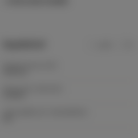
ภาพประกอบทางเทคนิค
ข้อมูลผลิตภัณฑ์
เมตริก
นิ้ว
น้ำหนักของอุปกรณ์
(WT)
0.0031 kg
Release date
(ValFrom20)
11/10/93
รหัสของชุดที่ออกแล้ว
(RELEASEPACK)
60.1