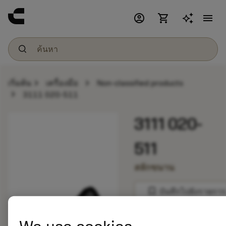
account_circle
shopping_cart
menu
chevron_right
chevron_right
เริ่มต้น
เครื่องมือ
Non-classified products
chevron_right
3111 020-511
3111 020-
511
สลักขนาน
bookmark
บันทึกไปยังรายการ
balance
เปรียบเทียบผลิตภัณ