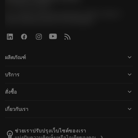
phone
+66 2 016 2120
51, JL Tower, 19th Floor, Room No. 1904-6, Rama 9
Road, Kwaeng Huamark, Khet Bangkapi
keyboard_arrow_down
ผลิตภัณฑ์
ผลิตภัณฑ์ทั้งหมด
keyboard_arrow_down
บริการ
CoroPlus® Tool Guide
การรีไซเคิล
Tool Assembly
keyboard_arrow_down
สั่งซื้อ
การฟื้นฟูสภาพเครื่องมือ
Tailor Made
วิธีการซื้อ
ความรู้
แคตตาล็อก
keyboard_arrow_down
เกี่ยวกับเรา
สั่ง ซื้อ
บทเรียนอิเล็กทรอนิกส์
ตำแหน่งงาน
ผลการค้นหา
กิจกรรมและการฝึกอบรม
เกี่ยวกับแซนด์วิคโคโรม้อนท์
ติดตามคําสั่งซื้อของคุณ
Tool ID
ช่วยเราปรับปรุงเว็บไซต์ของเรา
emoji_objects
chevron_right
แบ่งปันความคิดเห็นหรือไอเดียของคุณ