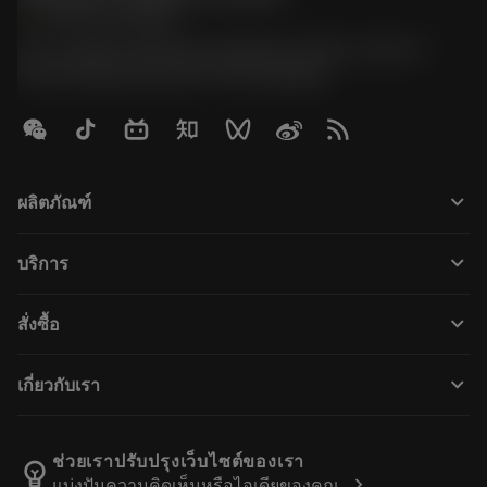
phone
+66 2 016 2120
51, JL Tower, 19th Floor, Room No. 1904-6, Rama 9
Road, Kwaeng Huamark, Khet Bangkapi
keyboard_arrow_down
ผลิตภัณฑ์
All products
keyboard_arrow_down
บริการ
CoroPlus® Tool Guide
การรีไซเคิล
Tool Assembly
keyboard_arrow_down
สั่งซื้อ
การฟื้นฟูสภาพเครื่องมือ
Tailor Made
How to buy
ความรู้
Catalogues
keyboard_arrow_down
เกี่ยวกับเรา
Order
E-learning
Career
Return
Events and training
About Sandvik Coromant
Track your order
Tool ID
ช่วยเราปรับปรุงเว็บไซต์ของเรา
emoji_objects
chevron_right
แบ่งปันความคิดเห็นหรือไอเดียของคุณ