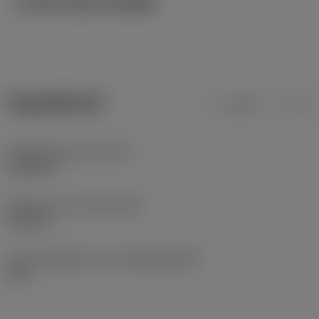
ภาพประกอบทางเทคนิค
ข้อมูลผลิตภัณฑ์
เมตริก
นิ้ว
น้ำหนักของอุปกรณ์
(WT)
0.0055 lb
Release date
(ValFrom20)
21/2/15
รหัสของชุดที่ออกแล้ว
(RELEASEPACK)
15.1