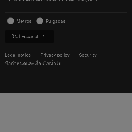
Find Us
FAQ
For press
Contact us
Safety information
Metros
Pulgadas
Sustainability
chevron_right
จีน | Español
Legal notice
Privacy policy
Security
ข้อกำหนดและเงื่อนไขทั่วไป