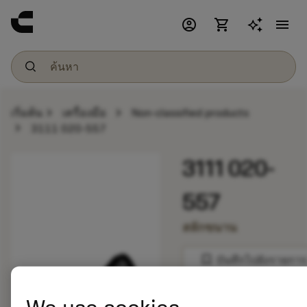
account_circle
shopping_cart
menu
chevron_right
chevron_right
เริ่มต้น
เครื่องมือ
Non-classified products
chevron_right
3111 020-557
3111 020-
557
สลักขนาน
bookmark
บันทึกไปยังรายการ
balance
เปรียบเทียบผลิตภัณ